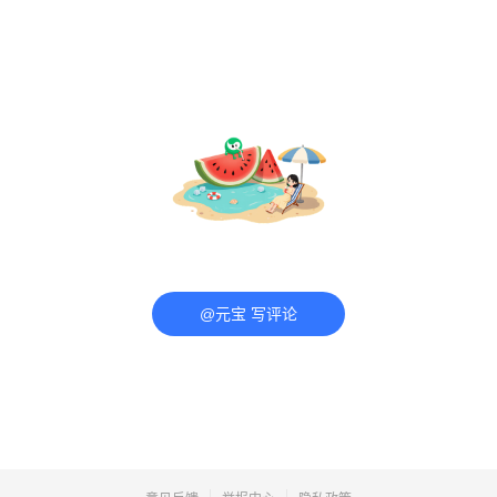
@元宝 写评论