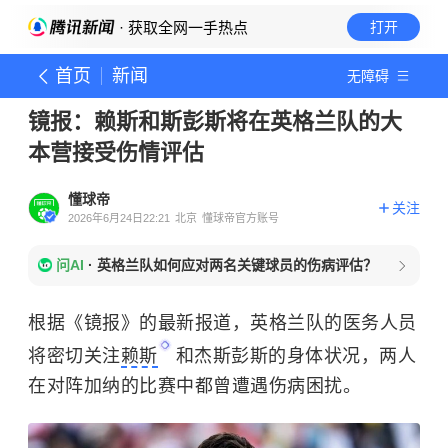
· 获取全网一手热点
打开
首页
新闻
无障碍
镜报：赖斯和斯彭斯将在英格兰队的大
本营接受伤情评估
懂球帝
关注
2026年6月24日22:21
北京
懂球帝官方账号
问AI
·
英格兰队如何应对两名关键球员的伤病评估？
根据《镜报》的最新报道，英格兰队的医务人员
将密切关注
赖斯
和杰斯彭斯的身体状况，两人
在对阵加纳的比赛中都曾遭遇伤病困扰。