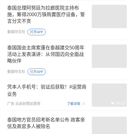
泰国总理阿努廷为拉廊医院主持布
施，筹得2000万铢购置医疗设备，誓
言分文不贪
泰国中文社
打开APP
泰国国会主席索蓬在泰越建交50周年
活动上发表演讲：从邻国迈向全面战
略伙伴
泰国中文社
打开APP
凭本人手机号：验证后获取！#运营商
业务
00:15
广告
云启创想运营商
了解详情
泰国地方官员招考新名单公布 政客亲
信及高官多人被除名