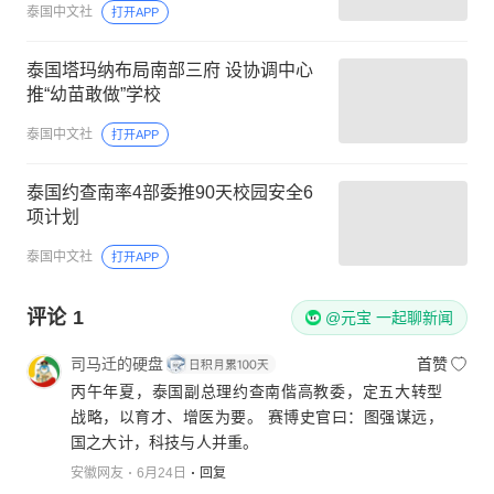
泰国中文社
打开APP
泰国塔玛纳布局南部三府 设协调中心
推“幼苗敢做”学校
泰国中文社
打开APP
泰国约查南率4部委推90天校园安全6
项计划
泰国中文社
打开APP
评论
1
@元宝 一起聊新闻
司马迁的硬盘
首赞
丙午年夏，泰国副总理约查南偕高教委，定五大转型
战略，以育才、增医为要。 赛博史官曰：图强谋远，
国之大计，科技与人并重。
安徽网友
6月24日
回复