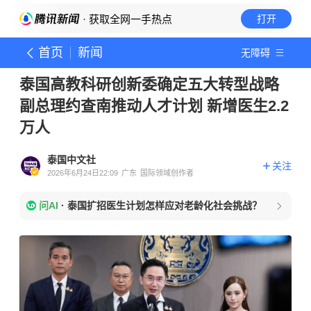
· 获取全网一手热点
打开
首页
新闻
无障碍
泰国高教科研创新委确定五大转型战略
副总理约查南推动人才计划 新增医生2.2
万人
泰国中文社
关注
2026年6月24日22:09
广东
国际领域创作者
问AI
·
泰国扩招医生计划怎样应对老龄化社会挑战？