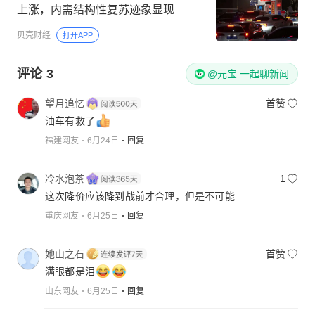
上涨，内需结构性复苏迹象显现
贝壳财经
打开APP
评论
3
@元宝 一起聊新闻
望月追忆
首赞
油车有救了
福建网友
6月24日
回复
冷水泡茶
1
这次降价应该降到战前才合理，但是不可能
重庆网友
6月25日
回复
她山之石
首赞
满眼都是泪
山东网友
6月25日
回复