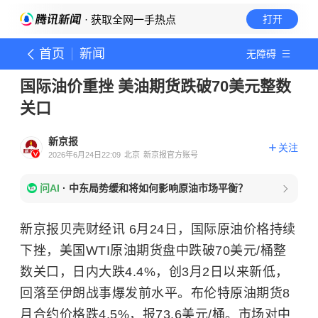
· 获取全网一手热点
打开
首页
新闻
无障碍
国际油价重挫 美油期货跌破70美元整数
关口
新京报
关注
2026年6月24日22:09
北京
新京报官方账号
问AI
·
中东局势缓和将如何影响原油市场平衡？
新京报贝壳财经讯 6月24日，国际原油价格持续
下挫，美国WTI原油期货盘中跌破70美元/桶整
数关口，日内大跌4.4%，创3月2日以来新低，
回落至伊朗战事爆发前水平。布伦特原油期货8
月合约价格跌4.5%，报73.6美元/桶。市场对中