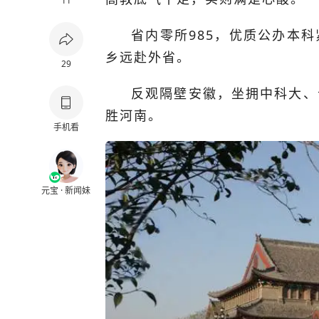
11
省内零所985，优质公办本
乡远赴外省。
29
反观隔壁安徽，坐拥中科大、
胜河南。
手机看
元宝 · 新闻妹