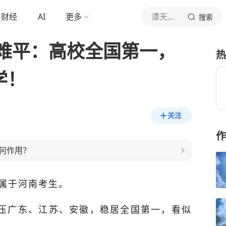
财经
AI
更多
谭天道地
搜索
难平：高校全国第一，
热
学！
关注
作
何作用？
属于河南考生。
碾压广东、江苏、安徽，稳居全国第一，看似