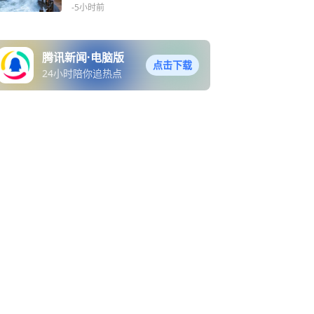
米巨浪！
-5小时前
腾讯新闻·电脑版
点击下载
24小时陪你追热点