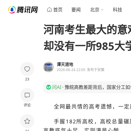
首页
要闻
北京
科技
河南考生最大的意
却没有一所985大
谭天道地
2026-06-24 22:05
发布于
安徽
23
问AI
·
豫皖高教差距背后，国家分工如
评论
全网最共情的高考遗憾，一定
手握182所高校，高校总量
高教底气十足，实则满是心酸。