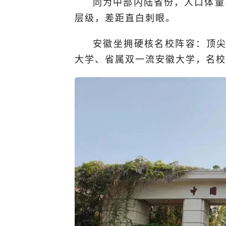
同为中部内陆省份，人口体量
层级，差距直白刺眼。
安徽坐拥硬核名校阵容：顶尖9
大学
、省属双一流
安徽大学
，名校