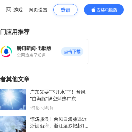
游戏
网页设置
登录
安装电脑版
内容更精彩
门应用推荐
腾讯新闻·电脑版
点击下载
全网热点早知道
者其他文章
广东又要“下开水”了！台风
“白海豚”隔空烤热广东
1评论
-5小时前
惊涛骇浪！台风白海豚逼近
浙闽沿海，浙江温岭掀起15