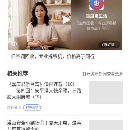
了解详情
旧空调回收，专业拆移机，价格高于同行
相关推荐
打开腾讯新闻查看更多
《嘉庆君游台湾》漫画连载（10）
——第四回：安平港大快朵颐，三路
痴大闹府城（下）
京彩台湾
打开APP
漫画安全小剧场①丨夏天用电，这事
儿可真得留个心