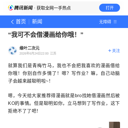
· 获取全网一手热点
打开
首页
新闻
无障碍
“我可不会借漫画给你哦！”
缘叶二次元
关注
2026年6月24日22:00
江苏
就算我们是青梅竹马，我也不会把我喜欢的漫画借给
你哦！你别自作多情了！嗯？写作业？嘛，自己动脑
子会越来越聪明啦~！
嗯，今天给大家推荐得漫画就是bro找她借漫画然后被
KO的事情。但是聪明如你，立马想到了写作业，这下
拒绝不了了吧！