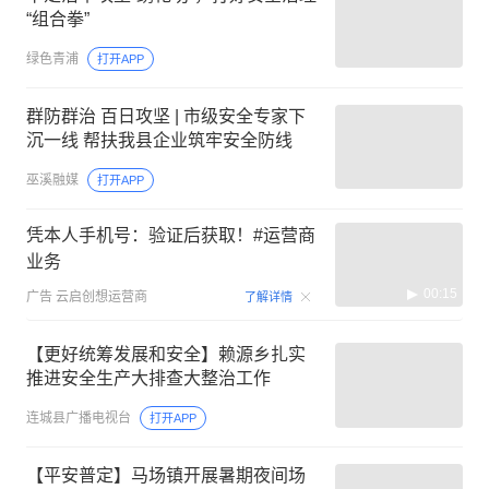
“组合拳”
绿色青浦
打开APP
群防群治 百日攻坚 | 市级安全专家下
沉一线 帮扶我县企业筑牢安全防线
巫溪融媒
打开APP
凭本人手机号：验证后获取！#运营商
业务
00:15
广告
云启创想运营商
了解详情
【更好统筹发展和安全】赖源乡扎实
推进安全生产大排查大整治工作
连城县广播电视台
打开APP
【平安普定】马场镇开展暑期夜间场