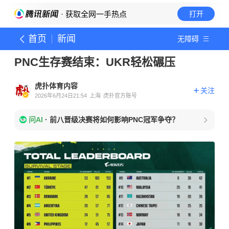
· 获取全网一手热点
打开
首页
新闻
无障碍
PNC生存赛结束：UKR轻松碾压
虎扑体育内容
关注
2026年6月24日21:54
上海
虎扑官方账号
问AI
·
前八晋级决赛将如何影响PNC冠军争夺？