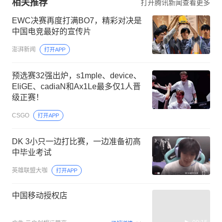
相关推荐
打开腾讯新闻查看更多
EWC决赛再度打满BO7，精彩对决是
中国电竞最好的宣传片
澎湃新闻
打开APP
预选赛32强出炉，s1mple、device、
EliGE、cadiaN和Ax1Le最多仅1人晋
级正赛！
CSGO
打开APP
DK 3小只一边打比赛，一边准备初高
中毕业考试
英雄联盟大咖
打开APP
中国移动授权店