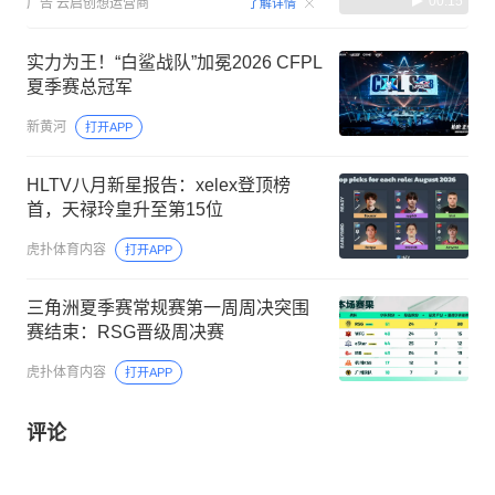
00:15
广告
云启创想运营商
了解详情
实力为王！“白鲨战队”加冕2026 CFPL
夏季赛总冠军
新黄河
打开APP
HLTV八月新星报告：xelex登顶榜
首，天禄玲皇升至第15位
虎扑体育内容
打开APP
三角洲夏季赛常规赛第一周周决突围
赛结束：RSG晋级周决赛
虎扑体育内容
打开APP
评论