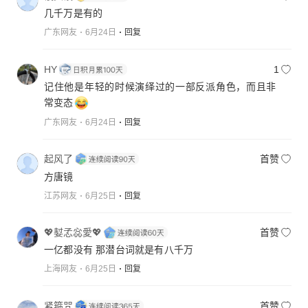
几千万是有的
广东网友
6月24日
回复
HY
1
记住他是年轻的时候演绎过的一部反派角色，而且非
常变态
广东网友
6月24日
回复
起风了
首赞
方唐镜
江苏网友
6月25日
回复
💖㜂孞惢愛💖
首赞
一亿都没有 那潜台词就是有八千万
上海网友
6月25日
回复
紧箍咒
首赞