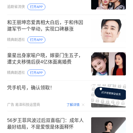
追剧省流侠
打开APP
和王丽坤恋爱真相大白后，于和伟因
建军节一个举动，实现口碑暴涨
精典剧透社
打开APP
童星出身家喻户晓，嫁豪门生五子，
遭丈夫移情后获4亿体面离婚费
精典剧透社
打开APP
凭手机号，确认领取！
00:15
广告
易泽科技运营商
了解详情
56岁王菲风波过后双喜临门：成年人
最好结局，不是爱恨是体面释怀