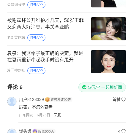
荧幕细节控
打开APP
被谢霆锋公开维护才几天，56岁王菲
又迎两大好消息，事关李亚鹏
老剧雷达站
打开APP
袁泉：我这辈子最正确的决定，就是
在夏雨重新牵起我手时没有甩开
冷门神剧社
打开APP
评论
6
@元宝 一起聊新闻
用户8123339
首赞
厉害，不怎么变老
广东网友
6月25日
回复
馒头馍
4