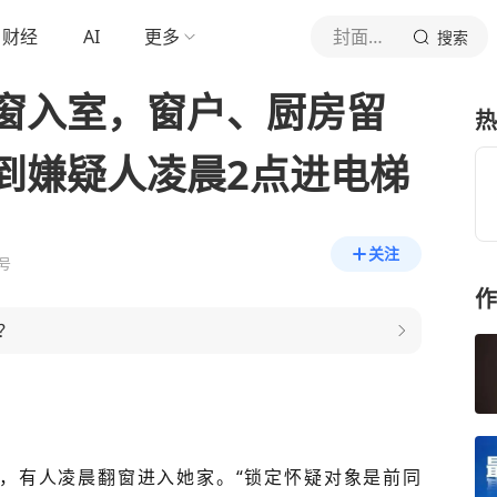
财经
AI
更多
封面新闻
搜索
窗入室，窗户、厨房留
热
到嫌疑人凌晨2点进电梯
关注
号
作
？
称，有人凌晨翻窗进入她家。“锁定怀疑对象是前同