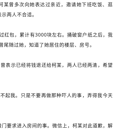
，柯某曾多次向她表达过亲近，邀请她下班吃饭、逛
表示两人不合适。
过红包，累计有3000块左右。捅破窗户纸之后，我
方曾尾随过她，知道了她居住的楼层、房号。
她曾表示已经将钱退还给柯某，两人已经两清，希望
对不起我。只是不要再做那种吓人的事，弄得我今天
敲门要求进入房间的事。微信上，柯某对此道歉，解