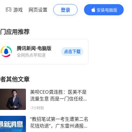
游戏
网页设置
登录
安装电脑版
内容更精彩
门应用推荐
腾讯新闻·电脑版
点击下载
全网热点早知道
者其他文章
美呗CEO龚连胜：医美不是
流量生意 而是一门信任经济
| 好品牌·上封面
-7小时前
“教招笔试第一考生遭第二名
花钱劝退”，广东雷州通报特