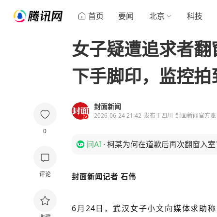
首页
要闻
北京
科技
女子疑遭追求者翻
下手脚印，监控拍
封面新闻
2026-06-24 21:42
发布于
四川
封面新闻官方账
0
问AI
·
柯某为何在道歉后再次翻窗入室
评论
封面新闻记者 石伟
6月24日，武汉女子小文向媒体求助