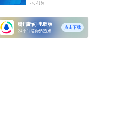
教老师招聘违规事件：6人
-7小时前
被处理
腾讯新闻·电脑版
点击下载
24小时陪你追热点