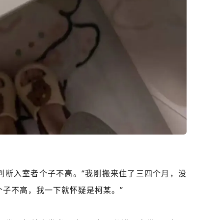
判断入室者个子不高。“我刚搬来住了三四个月，没
个子不高，我一下就怀疑是柯某。”