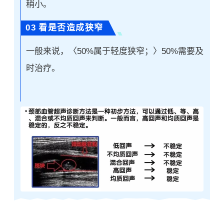
稍小。
0
3
看是否造成狭窄
一般来说，〈50%属于轻度狭窄；〉50%需要及
时治疗。