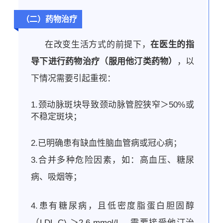
（二）药物治疗
在改变生活方式的前提下，
在医生的指
导下进行药物治疗（服用他汀类药物）
，以
下情况需要引起重视：
1.
颈动脉斑块导致颈动脉管腔狭窄＞50%或
不稳定斑块；
2.已明确患有缺血性脑血管病或冠心病；
3.合并多种危险因素，如：高血压、糖尿
病、吸烟等；
4.患有糖尿病，且低密度脂蛋白胆固醇
（LDL-C) ＞2.6 mmol/L，需要接受他汀治