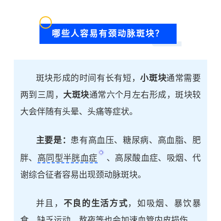
哪些人容易有颈动脉斑块？
斑块形成的时间有长有短，
小斑块
通常需要
两到三周，
大斑块
通常六个月左右形成，斑块较
大会伴随有头晕、头痛等症状。
主要是：
患有
高血压
、
糖尿病
、
高血脂
、肥
胖、
高同型半胱血症
、
高尿酸血症
、吸烟、代
谢综合征者容易出现颈动脉斑块。
并且，
不良的生活方式
，如吸烟、暴饮暴
食、缺乏运动、熬夜等也会加速血管内皮损伤。