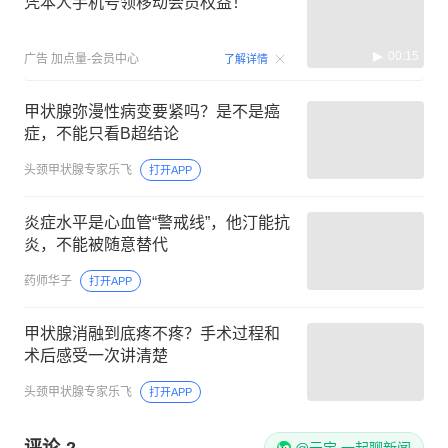
凭本人手机号领移动会员权益！
00:15
广告
加点量-会员中心
了解详情
甲状腺弥漫性病变要紧吗？是不是癌
症，不能只看B超结论
头颈甲状腺专家乐飞
打开APP
炎症水平是心血管“警戒线”，他汀能抗
炎，不能被随意替代
药师华子
打开APP
甲状腺消融到底疼不疼？手术过程和
术后感受一次讲清楚
头颈甲状腺专家乐飞
打开APP
评论
2
@元宝 一起聊新闻