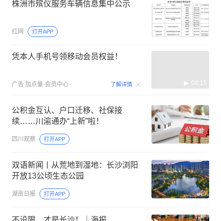
株洲市殡仪服务车辆信息集中公示
红网
打开APP
凭本人手机号领移动会员权益！
00:15
广告
加点量-会员中心
了解详情
公积金互认、户口迁移、社保接
续……川渝通办“上新”啦！
四川观察
打开APP
双语新闻丨从荒地到湿地：长沙浏阳
开放13公顷生态公园
湖南日报
打开APP
不设限，才是长沙！｜海报