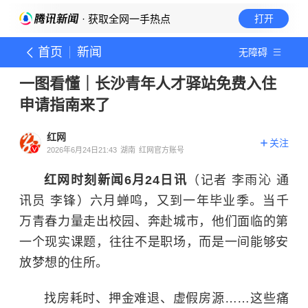
· 获取全网一手热点
打开
首页
新闻
无障碍
一图看懂｜长沙青年人才驿站免费入住
申请指南来了
红网
关注
2026年6月24日21:43
湖南
红网官方账号
红网时刻新闻6月24日讯
（记者 李雨沁 通
讯员 李锋）六月蝉鸣，又到一年毕业季。当千
万青春力量走出校园、奔赴城市，他们面临的第
一个现实课题，往往不是职场，而是一间能够安
放梦想的住所。
找房耗时、押金难退、虚假房源……这些痛