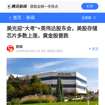
· 获取全网一手热点
打开
首页
新闻
无障碍
美光迎“大考”+英伟达股东会，美股存储
芯片多数上涨，黄金股普跌
财闻
关注
2026年6月24日21:39
浙江
财闻官方账号