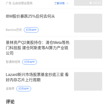
00:15
广告
云启创想运营商
了解详情
IBM股价暴跌25%后何去何从
Barrons巴伦
打开APP
景林资产Q2美股持仓：清仓Meta等热
门科技股 建仓阿斯麦等AI算力产业链
公司
智通财经网
打开APP
Lazard新兴市场股票基金抄底三星 看
好内存芯片上行周期
金融界
打开APP
评论