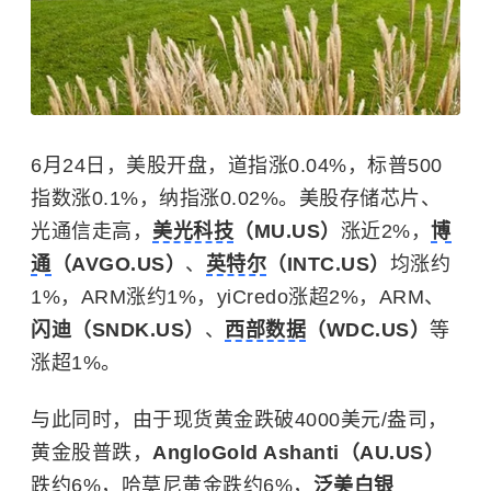
6月24日，美股开盘，道指涨0.04%，标普500
指数涨0.1%，纳指涨0.02%。美股存储芯片、
光通信走高，
美光科技
（MU.US）
涨近2%，
博
通
（AVGO.US）
、
英特尔
（INTC.US）
均涨约
1%，ARM涨约1%，yiCredo涨超2%，ARM、
闪迪（SNDK.US）
、
西部数据
（WDC.US）
等
涨超1%。
与此同时，由于现货黄金跌破4000美元/盎司，
黄金股普跌，
AngloGold Ashanti（AU.US）
跌约6%，
哈莫尼黄金
跌约6%，
泛美白银