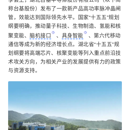
享会上，湖北台基半导体股份有限公司（以下简
称台基股份）发布了一款新产品高功率脉冲晶闸
管，效能达到国际领先水平。国家“十五五”规划
纲要明确，推动量子科技、生物制造、氢能和核
聚变能、
脑机接口
、
具身智能
、第六代移动
通信等成为新的经济增长点。湖北省“十五五”规
划纲要将高端芯片、核聚变能等列入重点前沿技
术攻关方向，为相关产业的发展提供有力的政策
与资源支持。