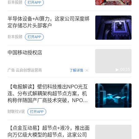
巨丰投顾
打开APP
半导体设备+AI算力，这家公司深度绑
定存储芯片头部客户
巨丰投顾
打开APP
中国移动授权店
00:15
广告
云启创想运营商
了解详情
【电报解读】壁仞科技推出NPO光互
连、分布式解耦架构超节点方案，机
构称伴随国产厂商技术突破，NPO产
业化进程将显著提速，这家公司基于
财联社V说
打开APP
自研NPO光引擎技术的产品具备商业
化交付能力
【点金互动易】超节点+液冷，推出面
向万亿级大模型的超节点，这家公司