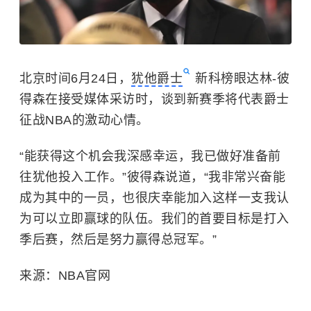
北京时间6月24日，
犹他爵士
新科榜眼达林-彼
得森在接受媒体采访时，谈到新赛季将代表爵士
征战NBA的激动心情。
“能获得这个机会我深感幸运，我已做好准备前
往犹他投入工作。”彼得森说道，“我非常兴奋能
成为其中的一员，也很庆幸能加入这样一支我认
为可以立即赢球的队伍。我们的首要目标是打入
季后赛，然后是努力赢得总冠军。”
来源：NBA官网