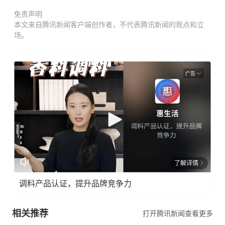
免责声明
本文来自腾讯新闻客户端创作者，不代表腾讯新闻的观点和立
场。
广告
了解详情
调料产品认证，提升品牌竞争力
相关推荐
打开腾讯新闻查看更多