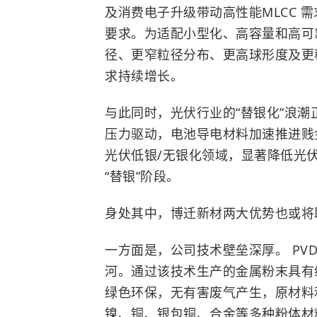
及消费电子升级带动高性能MLCC 
要求。为适配小型化、高容量和高可靠
径、更窄粒径分布、更高球形度及更
求持续增长。
与此同时，光伏行业的“替银化”浪
压力驱动，电池导电材料加速推进贱
光伏低银/无银化领域，显著降低光伏
“替银”阶段。
身处其中，博迁新材两大优势也或将
一方面是，公司技术壁垒深厚。 PV
河。通过该技术生产的金属粉末具有
绿色环保，无有害废气产生，原材料
镍、铜、银包铜、合金等多种粉体材