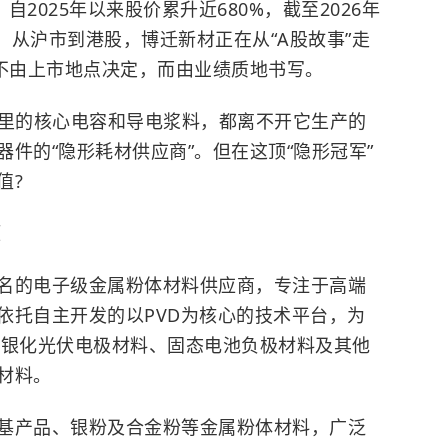
2025年以来股价累升近680%，截至2026年
亿元。从沪市到港股，博迁新材正在从“A股故事”走
来不由上市地点决定，而由业绩质地书写。
板里的核心电容和导电浆料，都离不开它生产的
件的“隐形耗材供应商”。但在这顶“隐形冠军”
值?
压
名的电子级金属粉体材料供应商，专注于高端
依托自主开发的以PVD为核心的技术平台，为
及无银化光伏电极材料、固态电池
负极材料
及其他
材料。
基产品、银粉及合金粉等金属粉体材料，广泛