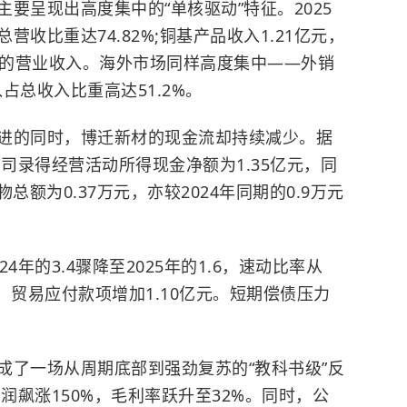
要呈现出高度集中的“单核驱动”特征。2025
营收比重达74.82%;铜基产品收入1.21亿元，
37% 的营业收入。海外市场同样高度集中——外销
入占总收入比重高达51.2%。
进的同时，博迁新材的现金流却持续减少。据
公司录得经营活动所得现金净额为1.35亿元，同
额为0.37万元，亦较2024年同期的0.9万元
年的3.4骤降至2025年的1.6，速动比率从
亿元，贸易应付款项增加1.10亿元。短期偿债压力
成了一场从周期底部到强劲复苏的“教科书级”反
利润飙涨150%，毛利率跃升至32%。同时，公