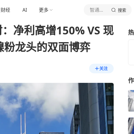
财经
AI
更多
智通财经网
搜索
净利高增150% VS 现
热
C镍粉龙头的双面博弈
关注
作