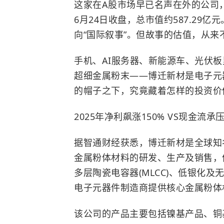
这家在A股市场早已名声在外的公司，自
6月24日收盘，总市值约587.29
向“国际叙事”。但故事的估值，从
手机、AI服务器、新能源车、光伏
超细金属粉末——博迁新材是电子元器
的帽子之下，究竟藏着怎样的投资价
2025年净利飙涨150% VS现金流承
据智通财经获悉，博迁新材是全球知
金属粉体材料的研发、生产及销售，
多层陶瓷电容器(MLCC)、低银化
电子元器件制造商提供核心金属粉体
该公司的产品主要包括镍基产品、铜