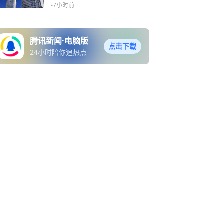
合约 合约总金额约1.1亿巴
-7小时前
西雷亚尔
腾讯新闻·电脑版
点击下载
24小时陪你追热点