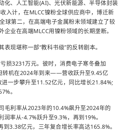
化、人工智能(AI)、光伏新能源、半导体封装
年收入计，在MLCC镍粉全球供应商中，博迁新
，位居全球第二，在高端电子金属粉末领域建立了较
外企业在高端MLCC用镍粉领域的长期垄断。
其表现堪称一部“教科书级”的反转剧本。
年内亏损3231万元。彼时，消费电子寒冬叠加
转机在2024年到来——营收跃升至9.45亿
进一步攀升至11.52亿元，同比增长21.84%;
57%。
利率从2023年的10.4%飙升至2024年的
内利润率从-4.7%跃升至9.3%，再到19%。
，再到3.38亿元，三年复合增长率高达165.8%。