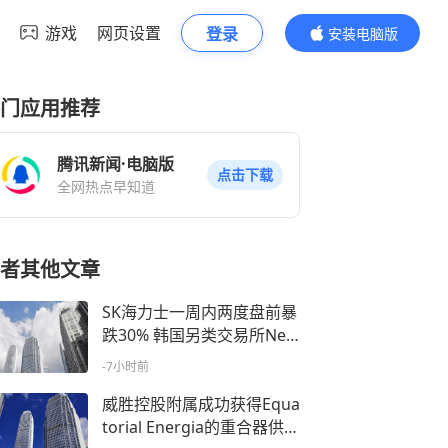
游戏
网页设置
登录
安装电脑版
内容更精彩
门应用推荐
腾讯新闻·电脑版
点击下载
全网热点早知道
者其他文章
SK海力士一周内两度盘前暴
跌30% 韩国另类交易所Next
rade频现“鬼影交易”遭质疑
-7小时前
威胜控股附属成功获得Equa
torial Energia的重合器供货