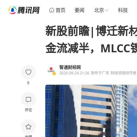
首页
要闻
北京
科技
新股前瞻|博迁新材：
金流减半，MLC
智通财经网
2026-06-24 21:36
发布于
广东
财经领域创作者
0
评论