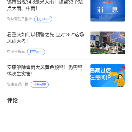
锡市出现34.8毫米大雨！锡盟33个站
点大雨、中雨！
锡林郭勒日报社
打开APP
看重庆如何以预警之先 应对“8·2”这场
风雨大考！
中国气象局
打开APP
安康解除雷雨大风黄色预警！仍需警
惕次生灾害！
安康交通广播
打开APP
评论