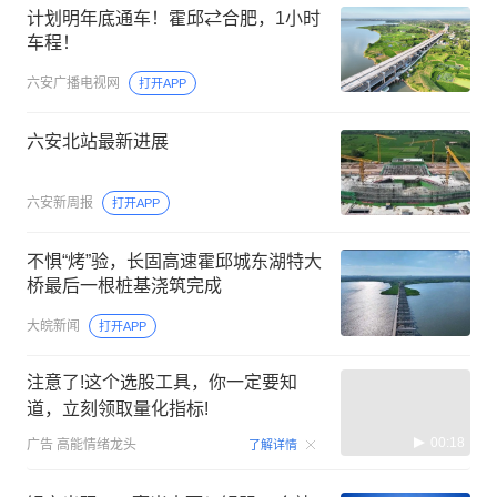
计划明年底通车！霍邱⇄合肥，1小时
车程！
六安广播电视网
打开APP
六安北站最新进展
六安新周报
打开APP
不惧“烤”验，长固高速霍邱城东湖特大
桥最后一根桩基浇筑完成
大皖新闻
打开APP
注意了!这个选股工具，你一定要知
道，立刻领取量化指标!
00:18
广告
高能情绪龙头
了解详情