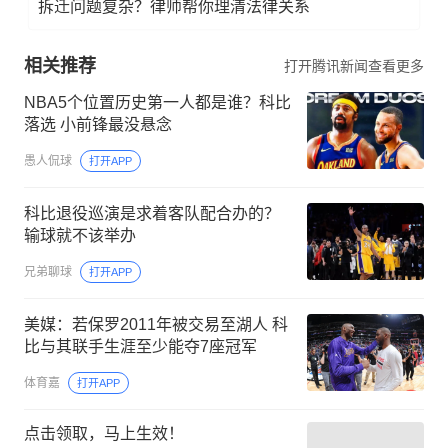
拆迁问题复杂？律师帮你理清法律关系
相关推荐
打开腾讯新闻查看更多
NBA5个位置历史第一人都是谁？科比
落选 小前锋最没悬念
愚人侃球
打开APP
科比退役巡演是求着客队配合办的？
输球就不该举办
兄弟聊球
打开APP
美媒：若保罗2011年被交易至湖人 科
比与其联手生涯至少能夺7座冠军
体育嘉
打开APP
点击领取，马上生效！