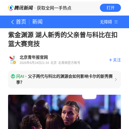
· 获取全网一手热点
打开
首页
新闻
无障碍
紫金渊源 湖人新秀的父亲曾与科比在扣
篮大赛竞技
北京青年报官网
关注
2026年6月24日21:34
北京
北青网官方账号
问AI
·
父子两代与科比的渊源会如何影响卡尔的新秀赛
季？