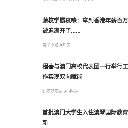
藤校学霸哀嚎：拿到香港年薪百万
被迫离开了……
留学全知道
昨天
程蓓与澳门高校代表团一行举行工
作实现双向赋能
红网邵阳站
-3小时前
首批澳门大学生入住澳琴国际教育
新