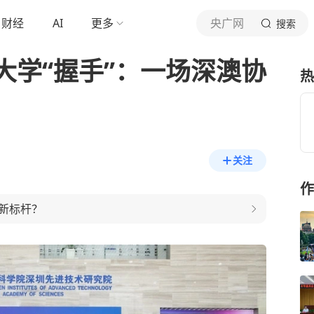
财经
AI
更多
央广网
搜索
大学“握手”：一场深澳协
热
关注
作
新标杆？