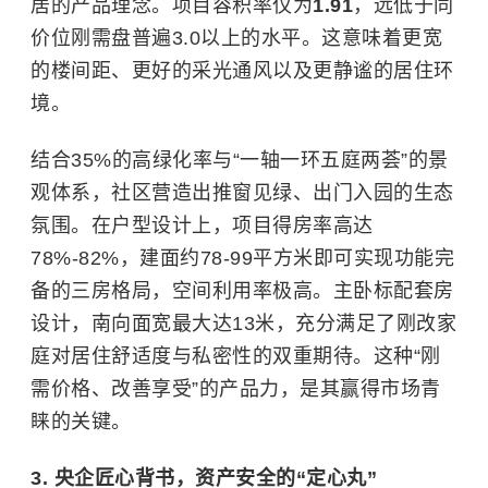
居的产品理念。项目容积率仅为
1.91
，远低于同
价位刚需盘普遍3.0以上的水平。这意味着更宽
的楼间距、更好的采光通风以及更静谧的居住环
境。
结合35%的高绿化率与“一轴一环五庭两荟”的景
观体系，社区营造出推窗见绿、出门入园的生态
氛围。在户型设计上，项目得房率高达
78%-82%，建面约78-99平方米即可实现功能完
备的三房格局，空间利用率极高。主卧标配套房
设计，南向面宽最大达13米，充分满足了刚改家
庭对居住舒适度与私密性的双重期待。这种“刚
需价格、改善享受”的产品力，是其赢得市场青
睐的关键。
3. 央企匠心背书，资产安全的“定心丸”