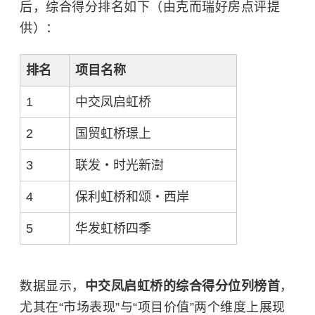
后，综合得分排名如下（由克而瑞好房点评提
供）：
排名
项目名称
1
中交凤启虹桥
2
国贸虹桥璟上
3
联发・时光新澍
4
保利虹桥和颂・西岸
5
华发虹桥四季
数据显示，
中交凤启虹桥的综合得分位列榜首
，
尤其在“市场表现”与“项目价值”两个维度上展现