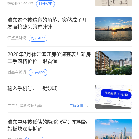
筱筱的经济学啊
打开APP
浦东这个被遗忘的角落，突然成了开
发商抢破头的香饽饽
亿点点财识
打开APP
2026年7月徐汇滨江房价速查表！新房
二手四档价位一眼看懂
财商在线通
打开APP
输入手机号：一键领取
00:15
广告
易泽科技运营商
了解详情
浦东中环被低估的隐形冠军：东明路
站板块深度拆解