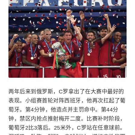
两年后来到俄罗斯，C罗拿出了在大赛中最好的
表现。小组赛首轮对阵西班牙，他再次扛起了葡
萄牙。第4分钟，他造点并主罚命中。第44分
钟，禁区内抢点推射梅开二度。比赛补时阶段，
葡萄牙2比3落后。25米外，C罗站在任意球前。