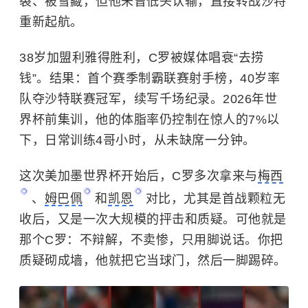
裂、被雪藏，但他未曾低头认输，直接转战沙特
重新起航。
38岁加盟利雅得胜利，C罗被媒体唱衰“去捞
钱”。结果：首个赛季制霸联赛射手榜，40岁率
队夺沙特联赛冠军，续写千场纪录。2026年世
界杯前集训，他的体脂率仍控制在惊人的7%以
下，日常训练4
哥
小时，从未缺席一分钟。
这次美加墨世界杯开始后，C罗多次拿来与
梅西
、
姆巴佩
和
凯恩
对比，尤其是首战颗粒无
收后，又是一次大规模的抨击和质疑。可他就是
那个C罗：不辩解，不卖惨，只用脚说话。你把
质疑砌成墙，他就把它当球门，然后一脚踢碎。