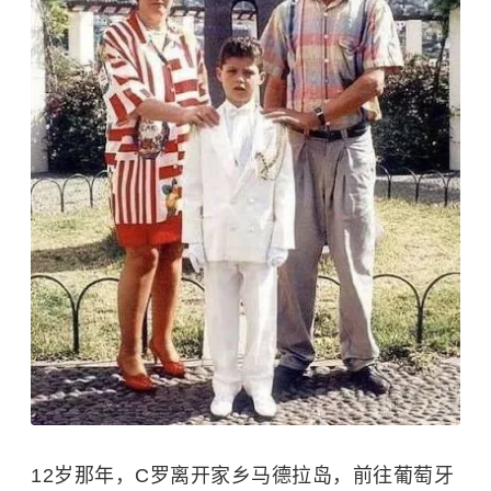
12岁那年，C罗离开家乡马德拉岛，前往葡萄牙