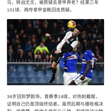
马，转战尤文，被质疑去意甲养老？结果三年
101球、两夺意甲金靴回击质疑。
36岁回到梦剧场，首赛季18球，对热刺戴帽，
证明自己仍是顶级终结者。虽然后期与滕哈格决