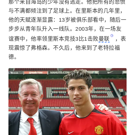
那个来自海岛的少年没有逃走。他把所有的悲愤
与不满都倾注到了足球上。在里斯本的几年里，
他的天赋逐渐显露：13岁被俱乐部看中，随后一
步步从青年队升入一线队。2003年，在一场友
谊赛中，他率领里斯本竞技3比1击败
曼联
，表
现震惊了弗格森。不久后，他来到了老特拉福
德。