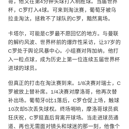
哥，他又在第4分钟头球打入制胜球。当届世界
杯，C罗打入4球。可来到淘汰赛，葡萄牙被乌
拉圭淘汰，拯救不了球队的C罗，黯然离场。
卡塔尔，可能是C罗最不愿回忆的地方。与曼联
的解约风波、世界杯前的爆炸性采访，让37岁的
C罗处于舆论风暴中心。小组赛对阵加纳，他打
入一粒点球，成为历史上第一位连续五届世界杯
进球的球员。
但真正的打击在淘汰赛到来。1/8决赛对瑞士，C
罗被放上替补席。1/4决赛对摩洛哥，他再次替
补出场。葡萄牙0比1落后，C罗仓促上场，触球
10次却5次丢失球权。终场哨响，摩洛哥球员疯
狂庆祝，C罗挺直后背离开球场。当走进球员通
道、再也无需面对镜头和球迷的那一刻，他像个