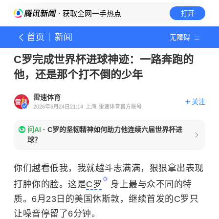
· 获取全网一手热点
打开
首页
新闻
无障碍
C罗完成世界杯进球神迹：一路奔跑的
他，还是那个打不倒的少年
雷速体育
关注
2026年6月24日21:14
上海
雷速体育官方账号
问AI
·
C罗的坚韧精神如何助力他连续六届世界杯进
球？
你们越看低我，我就越斗志满满，狠狠拿出表现
打肿你的脸。这是
C罗
身上最与众不同的特
质。6月23日的美国休斯敦，继续首发的C罗只
让噪音停留了6分钟。