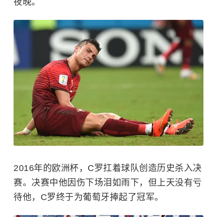
夜晚。
2016年的欧洲杯，C罗扛着球队创造历史杀入决
赛。决赛中他因伤下场泪如雨下，但上天没有亏
待他，C罗终于为葡萄牙捧起了冠军。