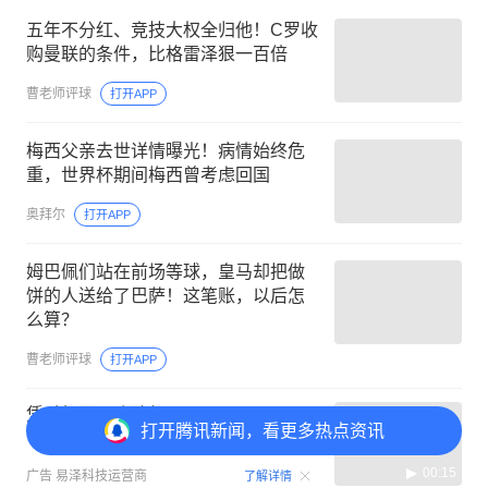
五年不分红、竞技大权全归他！C罗收
购曼联的条件，比格雷泽狠一百倍
曹老师评球
打开APP
梅西父亲去世详情曝光！病情始终危
重，世界杯期间梅西曾考虑回国
奥拜尔
打开APP
姆巴佩们站在前场等球，皇马却把做
饼的人送给了巴萨！这笔账，以后怎
么算？
曹老师评球
打开APP
凭手机号，确认领取！
打开
腾讯新闻，看更多热点资讯
00:15
广告
易泽科技运营商
了解详情