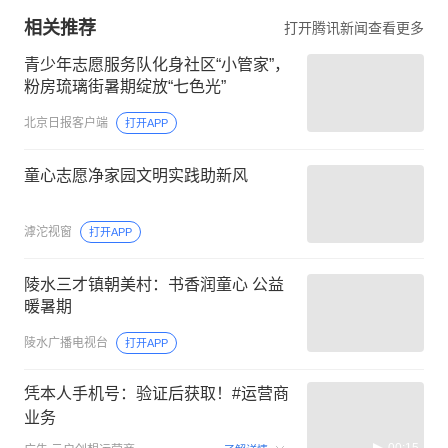
相关推荐
打开腾讯新闻查看更多
青少年志愿服务队化身社区“小管家”，
粉房琉璃街暑期绽放“七色光”
北京日报客户端
打开APP
童心志愿净家园文明实践助新风
滹沱视窗
打开APP
陵水三才镇朝美村：书香润童心 公益
暖暑期
陵水广播电视台
打开APP
凭本人手机号：验证后获取！#运营商
业务
00:15