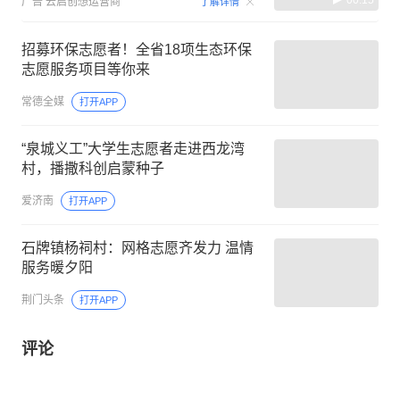
广告
云启创想运营商
了解详情
招募环保志愿者！全省18项生态环保
志愿服务项目等你来
常德全媒
打开APP
“泉城义工”大学生志愿者走进西龙湾
村，播撒科创启蒙种子
爱济南
打开APP
石牌镇杨祠村：网格志愿齐发力 温情
服务暖夕阳
荆门头条
打开APP
评论