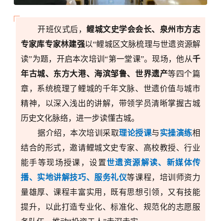
开班仪式后，
鲤城文史学会会长、泉州市方志
专家库专家林建强
以
“鲤城区文脉梳理与世遗资源解
读”为题，开启本次培训“第一堂课”。现场，
他
从
千
年古城、东方大港、海滨邹鲁、世界遗产
等四个篇
章，系统梳理
了
鲤城
的
千年文脉、世遗价值与城市
精神
，以深入浅出的讲解，带领学员清晰掌握古城
历史文化脉络，进一步读懂古城。
据介绍，本次培训采取
理论授课
与
实操演练
相
结合的形式，邀请鲤城文史专家、高校教授、行业
能手等现场授课，设置
世遗资源解读、新媒体传
播、实地讲解技巧、服务礼仪
等课程，培训师资力
量雄厚、课程丰富实用，既有思想引领，又有技能
提升，以此打造专业化、标准化、规范化的志愿服