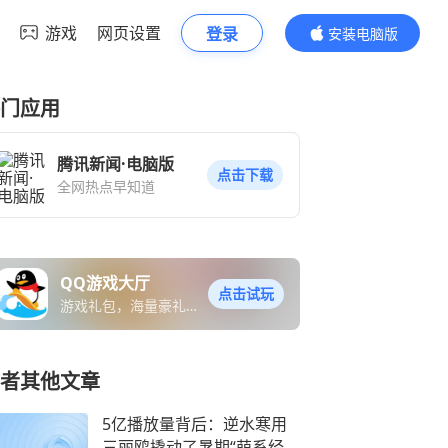
游戏
网页设置
登录
安装电脑版
内容更精彩
门应用
腾讯新闻·电脑版
点击下载
全网热点早知道
QQ游戏大厅
点击试玩
游戏礼包，海量豪礼免
费送
者其他文章
5亿播放量背后：逆水寒用
三丽鸥撬动了暑期“萌系经