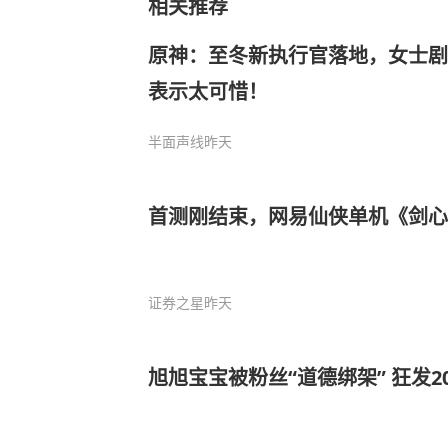
相关推荐
原神：至冬新执行官落地，女士剧
表示太可惜！
半面声线
昨天
首测刚结束，网易仙侠单机《剑
证券之星
昨天
旭旭宝宝被粉丝“道德绑架” 狂发