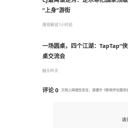
“上身”游街
爆哥解说
7小时前
一场圆桌，四个江湖：TapTap“
桌交流会
触乐
昨天
评论
0
文明上网理性发言，请遵守
《新闻评论服务
请