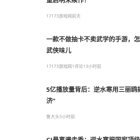
重启明末续作！
17173游戏网
前天
一款不做抽卡不卖武学的手游，怎
武侠味儿
17173游戏网
1评论
13小时前
5亿播放量背后：逆水寒用三丽鸥
济”
鲁大头
5小时前
CJ最离谱走秀：逆水寒把国家顶