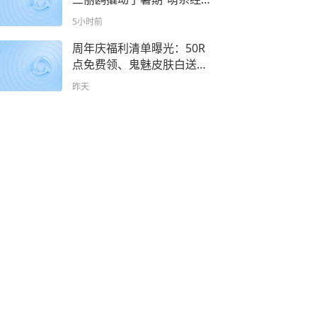
济”
5小时前
周年庆福利清单曝光：50R
点免费领、鬼魅皮肤白送，
手瓦玩家赢麻
昨天