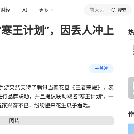
财经
AI
更多
鲁大头
搜索
“寒王计划”，因丢人冲上
热
关注
手游突然艾特了腾讯当家花旦《
王者荣耀
》，表
行品牌联动，并且提议联动取名“寒王计划”，一
玩家兴奋不已，纷纷搬来花生瓜子看戏。
作