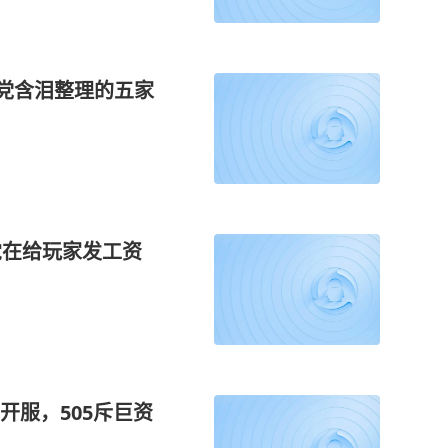
砖党含泪整理的五家
觉在给玩家发工资
开服，505斥巨资