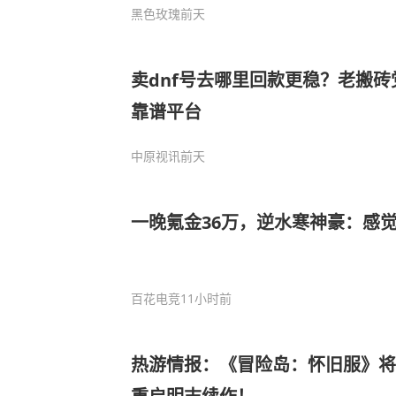
黑色玫瑰
前天
卖dnf号去哪里回款更稳？老搬
靠谱平台
中原视讯
前天
一晚氪金36万，逆水寒神豪：感
百花电竞
11小时前
热游情报：《冒险岛：怀旧服》将