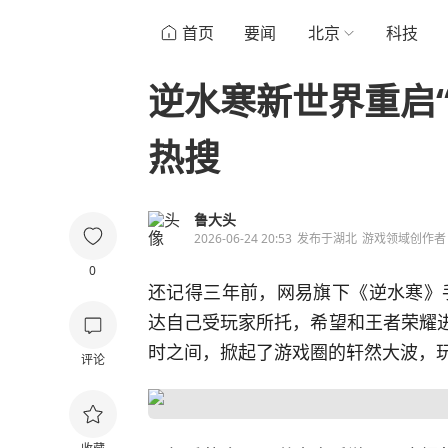
首页
要闻
北京
科技
逆水寒新世界重启
热搜
鲁大头
2026-06-24 20:53
发布于
湖北
游戏领域创作者
0
还记得三年前，网易旗下《
逆水寒
》
达自己受玩家所托，希望和王者荣耀进
时之间，掀起了游戏圈的轩然大波，
评论