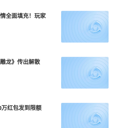
情全面填充！玩家
心雕龙》传出解散
20万红包发到限额