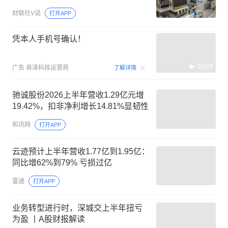
财联社V说
打开APP
凭本人手机号确认！
00:09
广告
易泽科技运营商
了解详情
驰诚股份2026上半年营收1.29亿元增
19.42%，扣非净利增长14.81%显韧性
和讯网
打开APP
云迹预计上半年营收1.77亿到1.95亿：
同比增62%到79% 亏损过亿
雷递
打开APP
业务转型进行时，深城交上半年扭亏
为盈 丨A股财报解读