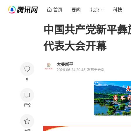
首页
要闻
北京
科技
中​国​共​产​党​新​平​彝​
代​表​大​会​开​幕
大美新平
2026-06-24 20:48
发布于
云南
0
评论