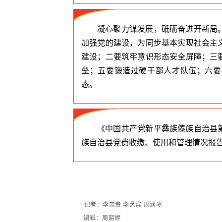
凝心聚力谋发展，砥砺奋进开新局
加强党的建设，为同步基本实现社会主
建设；二要筑牢意识形态安全屏障；三
垒；五要锻造过硬干部人才队伍；六要
态。
《中国共产党新平彝族傣族自治县
族自治县党费收缴、使用和管理情况报
记者：李忠贵 李艺宾 周涵冰
编辑：
周晓婷