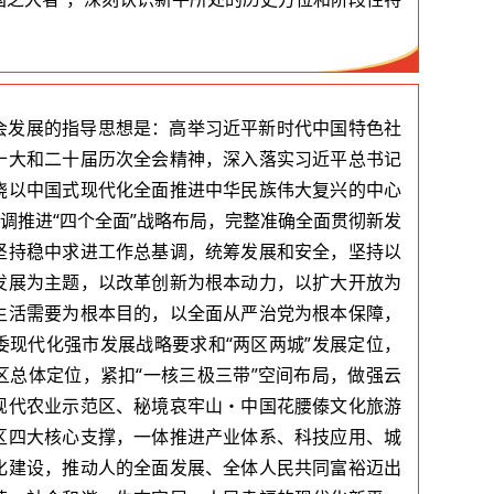
。
会发展的指导思想是：高举习近平新时代中国特色社
十大和二十届历次全会精神，深入落实习近平总书记
绕以中国式现代化全面推进中华民族伟大复兴的中心
协调推进“四个全面”战略布局，完整准确全面贯彻新发
坚持稳中求进工作总基调，统筹发展和安全，坚持以
发展为主题，以改革创新为根本动力，以扩大开放为
生活需要为根本目的，以全面从严治党为根本保障，
市委现代化强市发展战略要求和“两区两城”发展定位，
区总体定位，紧扣“一核三极三带”空间布局，做强云
现代农业示范区、秘境哀牢山・中国花腰傣文化旅游
区四大核心支撑，一体推进产业体系、科技应用、城
化建设，推动人的全面发展、全体人民共同富裕迈出