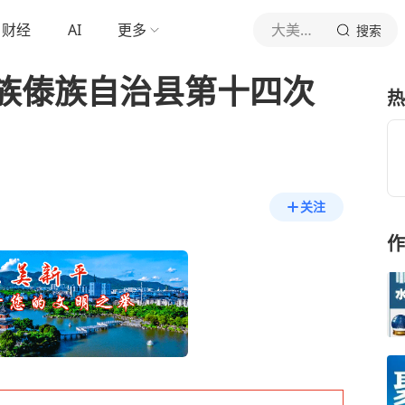
财经
AI
更多
大美新平
搜索
族​傣​族​自​治​县​第​十​四​次​
热
关注
作