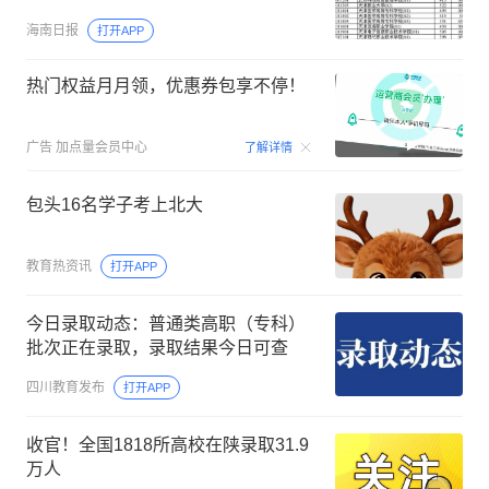
海南日报
打开APP
热门权益月月领，优惠券包享不停！
00:15
广告
加点量会员中心
了解详情
包头16名学子考上北大
教育热资讯
打开APP
今日录取动态：普通类高职（专科）
批次正在录取，录取结果今日可查
四川教育发布
打开APP
收官！全国1818所高校在陕录取31.9
万人