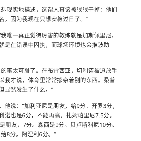
人想现实地描述，这帮人真该被狠狠干掉：他们
名，因为我现在只想安稳过日子。”
“我唯一真正觉得厉害的教练就是加斯佩里尼，
就是在错误中固执，而球场环境也会推波助
生的事太可耻了。在布雷西亚，切利诺被迫放手
以我才说，体育里常常掺杂着别的东西。桑普
但显然发生了什么。”
，他说：“加利亚尼是朋友，给9分。开罗3分，
诺也是6分，不能再高。扎姆帕里尼7.5分。
是朋友，7分。森西是9分。贝卢斯科尼10分。
给8分。阿涅利6分。”