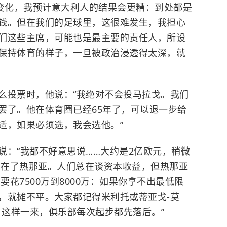
烈变化，我预计意大利人的结果会更糟：到处都是
钱。但在我们的足球里，这很难发生，我担心
们这些主席，可能也是最主要的责任人，所设
保持体育的样子，一旦被政治浸透得太深，就
么投票时，他说：“我绝对不会投马拉戈。我们
罢了。他在体育圈已经65年了，可以退一步给
适，如果必须选，我会选他。”
说：“我都不好意思说……大约是2亿欧元，稍微
都投在了热那亚。人们总在谈资本收益，但热那亚
要花7500万到8000万：如果你拿不出最低限
，就摊不平。大家都记得米利托或蒂亚戈-莫
。这样一来，俱乐部每次起步都先落后。”