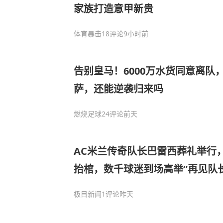
家族打造意甲新贵
体育暴击
18评论
9小时前
告别皇马！6000万水货同意离队
萨，还能逆袭归来吗
燃烧足球
24评论
前天
AC米兰传奇队长巴雷西葬礼举行
抬棺，数千球迷到场高举“再见队长
远不会独行”
极目新闻
1评论
昨天