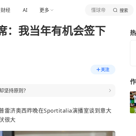
财经
AI
更多
懂球帝
搜索
席：我当年有机会签下
热
关注
作
却坚持原则？
济奥西昨晚在Sportitalia演播室谈到意大
伏很大