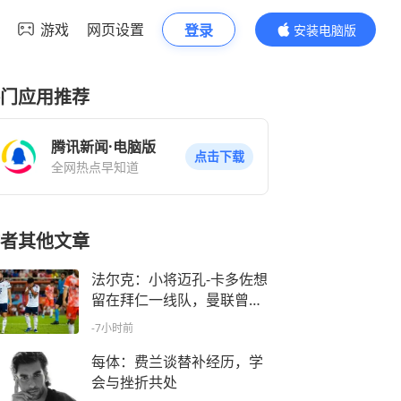
游戏
网页设置
登录
安装电脑版
内容更精彩
门应用推荐
腾讯新闻·电脑版
点击下载
全网热点早知道
者其他文章
法尔克：小将迈孔-卡多佐想
留在拜仁一线队，曼联曾考
察过他
-7小时前
每体：费兰谈替补经历，学
会与挫折共处