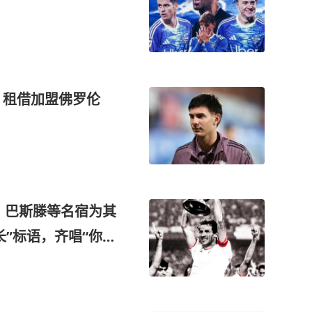
，租借加盟佛罗伦
，巴斯滕等名宿为其
”标语，齐唱“你永