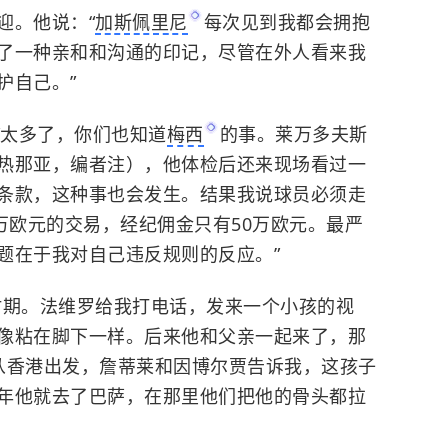
迎。他说：“
加斯佩里尼
每次见到我都会拥抱
了一种亲和和沟通的印记，尽管在外人看来我
护自己。”
“太多了，你们也知道
梅西
的事。莱万多夫斯
热那亚，编者注），他体检后还来现场看过一
条款，这种事也会发生。结果我说球员必须走
万欧元的交易，经纪佣金只有50万欧元。最严
题在于我对自己违反规则的反应。”
时期。法维罗给我打电话，发来一个小孩的视
像粘在脚下一样。后来他和父亲一起来了，那
从香港出发，詹蒂莱和因博尔贾告诉我，这孩子
年他就去了巴萨，在那里他们把他的骨头都拉