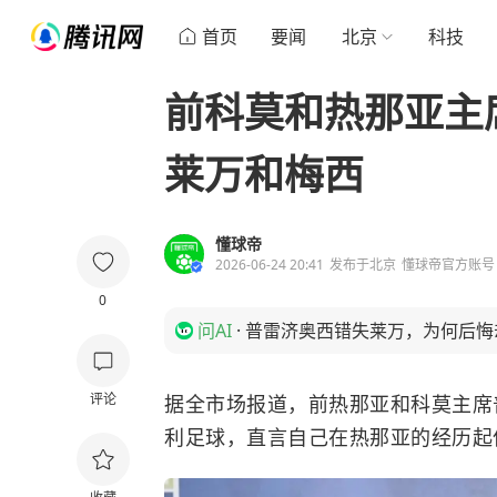
首页
要闻
北京
科技
前科莫和热那亚主
莱万和梅西
懂球帝
2026-06-24 20:41
发布于
北京
懂球帝官方账号
0
问AI
·
普雷济奥西错失莱万，为何后悔
评论
据全市场报道，前热那亚和科莫主席普雷
利足球，直言自己在热那亚的经历起