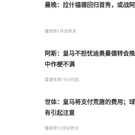
曼晚：拉什福德回归首秀，或战
懂球帝
1评论
昨天
阿斯：皇马不担忧迪奥曼德转会推
中作梗不满
雷速体育
19小时前
世体：皇马将支付荒唐的费用；球
有引起注意
懂球帝
12评论
昨天