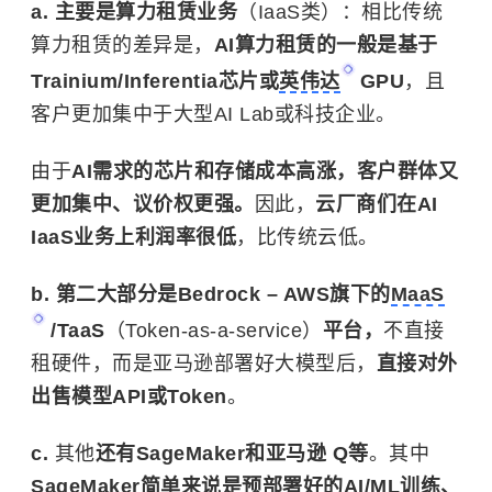
a. 主要是算力租赁业务
（IaaS类）：相比传统
算力租赁的差异是，
AI算力租赁的一般是基于
Trainium/Inferentia芯片或
英伟达
GPU
，且
客户更加集中于大型AI Lab或科技企业。
由于
AI需求的芯片和存储成本高涨，客户群体又
更加集中、议价权更强。
因此，
云厂商们在AI
IaaS业务上利润率很低
，比传统云低。
b. 第二大部分是Bedrock – AWS旗下的
MaaS
/TaaS
（Token-as-a-service）
平台，
不直接
租硬件，而是亚马逊部署好大模型后，
直接对外
出售模型API或Token
。
c.
其他
还有SageMaker和亚马逊 Q等
。其中
SageMaker简单来说是预部署好的AI/ML训练、