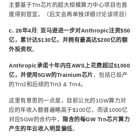
主要基于Trn芯片的超大规模算力中心项目也首
度得到官宣。（后文会再单独详细讨论该项目）
c. 26年4月
:
亚马逊进一步对Anthropic注资$50
亿，累计达$130亿，并拥有最高达$200亿的额
外投资权
。
Anthropic承诺十年内在AWS上花费超过$1000
亿，并使用5GW的Trainium芯片
，包括已投产
的Trn2和后续的Trn3 & Trn4。
这里有意思的一点是，目前公允的1GW算力对
应的年收入额普遍略高于$100亿，而该1000亿
对应5GW的合约中，
隐含的每GW Trn芯片算力
产生的年云收入明显偏低
。