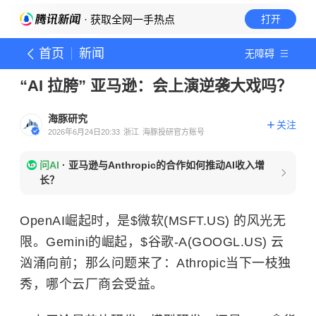
· 获取全网一手热点
打开
首页
新闻
无障碍
“AI 拉胯” 亚马逊：会上演逆袭大戏吗？
海豚研究
关注
2026年6月24日20:33
浙江
海豚投研官方账号
问AI
·
亚马逊与Anthropic的合作如何推动AI收入增
长？
OpenAI崛起时，是
$微软(MSFT.US)
的风光无
限。Gemini的崛起，
$谷歌-A(GOOGL.US)
云
汹涌向前；那么问题来了：Athropic当下一枝独
秀，哪个云厂商会受益。