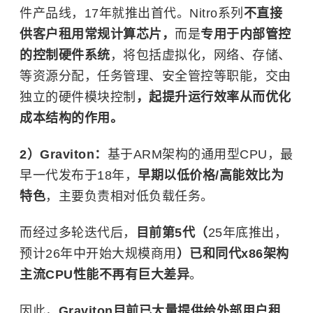
件产品线，17年就推出首代。Nitro系列
不直接
供客户租用常规计算芯片，
而是
专用于内部管控
的控制硬件系统
，将包括虚拟化，网络、存储、
等资源分配，任务管理、安全管控等职能，交由
独立的硬件模块控制
，起提升运行效率从而优化
成本结构的作用。
2）Graviton：
基于ARM架构的通用型CPU，最
早一代发布于18年，
早期以低价格/高能效比为
特色
，主要负责相对低负载任务。
而经过多轮迭代后，
目前第5代（
25年底推出，
预计26年中开始大规模商用
）已和同代x86架构
主流CPU性能不再有巨大差异
。
因此，
Graviton目前已大量提供给外部用户租