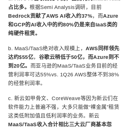
占比多。
根据Semi Analysis调研，目前
Bedrock贡献了AWS AI收入约37%
，而
Azure
和GCP的AI收入中的约80%仍是来自IaaS类的
纯硬件租赁。
b. MaaS/TaaS绝对收入规模上，
AWS同样领先
达约$55亿
，
谷歌云稍低于50亿，而Azure则不
到20亿。
而亚马逊的MaaS/TaaS业务目前的经
营利润率可达55%vs. 1Q26 AWS整体不到38%
的经营利润率。
c. 新云如
甲骨文
、CoreWeave等因为新云们在
软件能力上普遍不强，大多只能做“裸金属”租赁
这类低附加值且低利润率的业务。新云
MaaS/TaaS收入合计相比三大云厂商基本忽