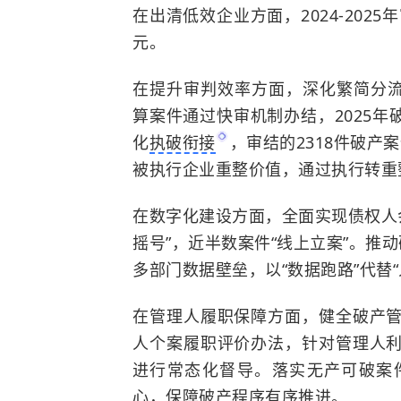
在出清低效企业方面
，
2024-20
元。
在提升审判效率方面
，深化繁简分
算案件通过快审机制办结，
2025
化
执破衔接
，审结的2318件破产
被执行企业重整价值，通过执行转重
在数字化建设方面
，全面实现债权人
摇号”，近半数案件“线上立案”。推
多部门数据壁垒，以“数据跑路”代替“
在管理人履职保障方面，健全破产
人个案履职评价办法，针对管理人
进行常态化督导。落实无产可破案
心，保障破产程序有序推进。