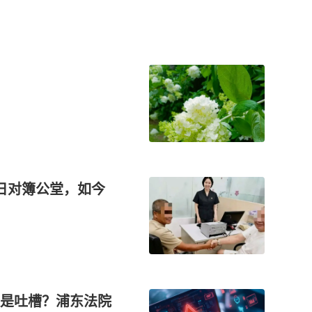
日对簿公堂，如今
仅是吐槽？浦东法院