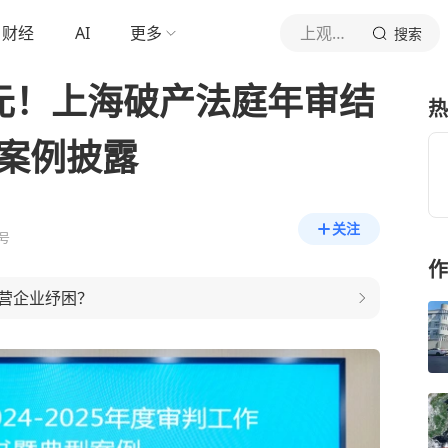
财经
AI
更多
上观新闻
搜索
亿元！上海破产法庭年审结
热
型案例披露
关注
号
作
营企业纾困？