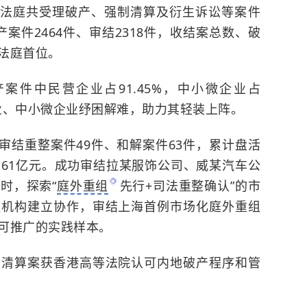
海破产法庭共受理破产、强制清算及衍生诉讼等案件
破产案件2464件、审结2318件，收结案总数、破
法庭首位。
产案件中民营企业占
91.45%，中小微企业占
企业、中小微企业纾困解难，助力其轻装上阵。
25年审结重整案件49件、和解案件63件，累计盘活
89.61亿元。成功审结拉某服饰公司、威某汽车公
时，探索“
庭外重组
先行+司法重整确认”的市
组机构建立协作，审结上海首例市场化庭外重组
可推广的实践样本。
产清算案获香港高等法院认可内地破产程序和管