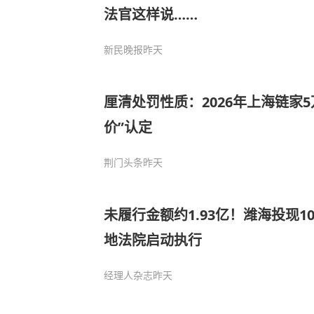
法官这样说……
新民晚报
昨天
厘清处罚性质：2026年上海链家
价”认定
荆门头条
昨天
未履行金额约1.93亿！潍海投现
地法院启动执行
经理人杂志
昨天