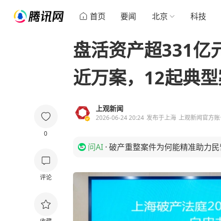
首页
要闻
北京
科技
盘活资产超331
近万案，12起典
上观新闻
2026-06-24 20:24
发布于
上海
上观新闻官方账
0
问AI
·
破产重整案件为何能精准助力民
评论