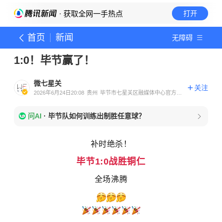
· 获取全网一手热点
打开
首页
新闻
无障碍
1:0！毕节赢了！
微七星关
关注
2026年6月24日20:08
贵州
毕节市七星关区融媒体中心官方账
号
问AI
·
毕节队如何训练出制胜任意球？
补时绝杀！
毕节1:0战胜铜仁
全场沸腾