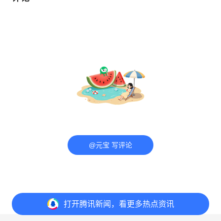
@元宝 写评论
打开
腾讯新闻，看更多热点资讯