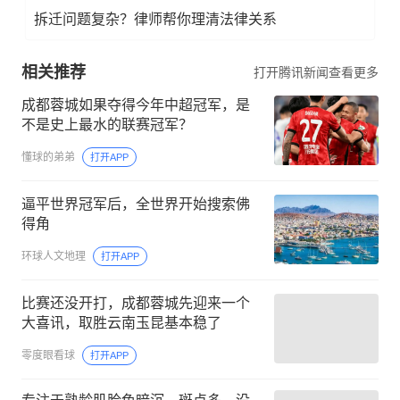
拆迁问题复杂？律师帮你理清法律关系
相关推荐
打开腾讯新闻查看更多
成都蓉城如果夺得今年中超冠军，是
不是史上最水的联赛冠军？
懂球的弟弟
打开APP
逼平世界冠军后，全世界开始搜索佛
得角
环球人文地理
打开APP
比赛还没开打，成都蓉城先迎来一个
大喜讯，取胜云南玉昆基本稳了
零度眼看球
打开APP