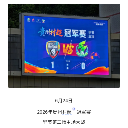
6月24日
2026年贵州
村超
冠军赛
毕节第二场主场大战