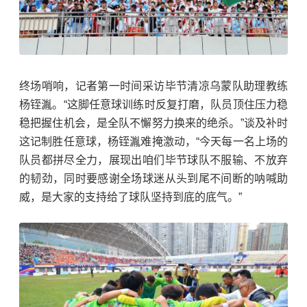
终场哨响，记者第一时间采访毕节清凉乌蒙队助理教练
杨铚湚。
“这脚任意球训练时反复打磨，队员顶住压力稳
稳把握住机会，是全队不懈努力换来的绝杀。”
谈及补时
这记制胜任意球，杨铚湚难掩激动，“今天每一名上场的
队员都拼尽全力，展现出咱们毕节球队不服输、不放弃
的韧劲，同时要感谢全场球迷从头到尾不间断的呐喊助
威，是大家的支持给了球队坚持到底的底气。”