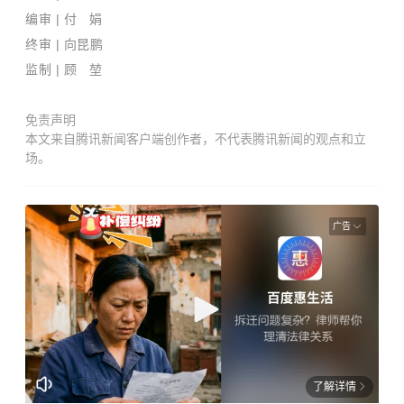
编审 | 付 娟
终审 |
向昆鹏
监制 |
顾 堃
免责声明
本文来自腾讯新闻客户端创作者，不代表腾讯新闻的观点和立
场。
广告
了解详情