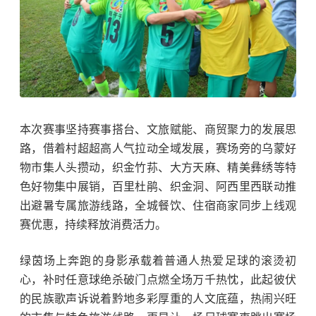
本次赛事坚持赛事搭台、文旅赋能、商贸聚力的发展思
路，借着村超超高人气拉动全域发展，赛场旁的乌蒙好
物市集人头攒动，织金竹荪、大方天麻、精美彝绣等特
色好物集中展销，百里杜鹃、
织金洞
、阿西里西联动推
出避暑专属旅游线路，全城餐饮、住宿商家同步上线观
赛优惠，持续释放消费活力。
绿茵场上奔跑的身影承载着普通人热爱足球的滚烫初
心，补时任意球绝杀破门点燃全场万千热忱，此起彼伏
的民族歌声诉说着黔地多彩厚重的人文底蕴，热闹兴旺