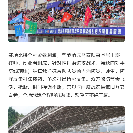
赛场比拼全程紧张刺激，毕节清凉乌蒙队由基层干部、
教师、创业者组成，针对性打磨进攻战术，持续向对手
防线施压；铜仁梵净抹茶队队员涵盖消防员、师生，防
守反击打法成熟，多次打出精彩反击。双方攻防节奏飞
快，抢断、射门接连不断，常规时间鏖战过后依旧互交
白卷，全场球迷全程呐喊助威，欢呼声不绝于耳。