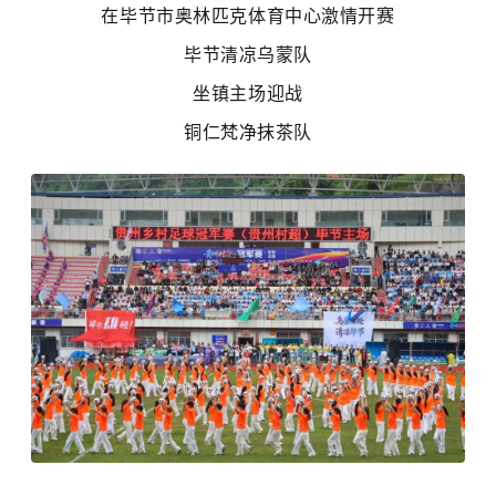
在毕节市奥林匹克体育中心激情开赛
毕节清凉乌蒙队
坐镇主场迎战
铜仁梵净抹茶队