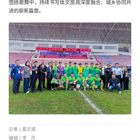
悠扬歌舞中，持续书写体文旅商深度融合、城乡协同共
进的崭新篇章。
记者 |
夏文婧
编辑 |
李 丹