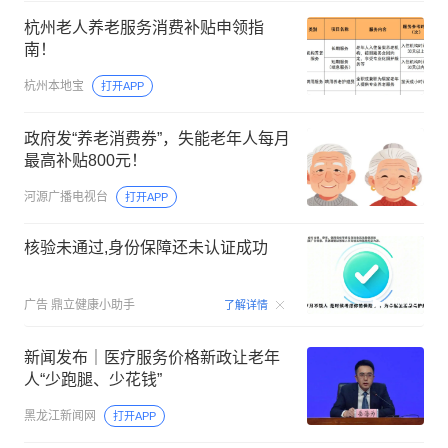
杭州老人养老服务消费补贴申领指
南！
杭州本地宝
打开APP
政府发“养老消费券”，失能老年人每月
最高补贴800元！
河源广播电视台
打开APP
核验未通过,身份保障还未认证成功
00:10
广告
鼎立健康小助手
了解详情
新闻发布｜医疗服务价格新政让老年
人“少跑腿、少花钱”
黑龙江新闻网
打开APP