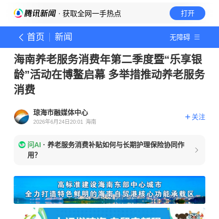
· 获取全网一手热点
打开
首页
新闻
无障碍
海南养老服务消费年第二季度暨“乐享银
龄”活动在博鳌启幕 多举措推动养老服务
消费
琼海市融媒体中心
关注
2026年6月24日20:01
海南
问AI
·
养老服务消费补贴如何与长期护理保险协同作
用？