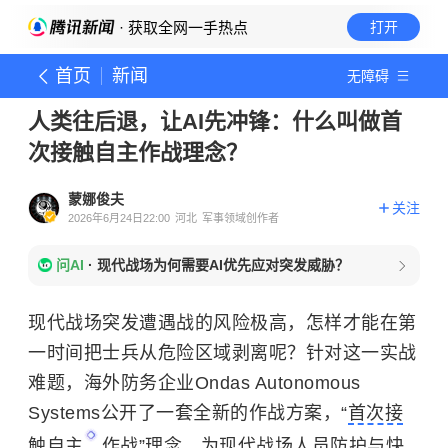
· 获取全网一手热点
打开
首页
新闻
无障碍
人类往后退，让AI先冲锋：什么叫做首
次接触自主作战理念？
蒙娜俊夫
关注
2026年6月24日22:00
河北
军事领域创作者
问AI
·
现代战场为何需要AI优先应对突发威胁？
现代战场突发遭遇战的风险极高，怎样才能在第
一时间把士兵从危险区域剥离呢？针对这一实战
难题，海外防务企业Ondas Autonomous
Systems公开了一套全新的作战方案，“
首次接
触自主
作战”理念，为现代战场人员防护与快