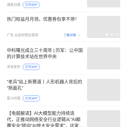
湖南日报
打开APP
热门权益月月领，优惠券包享不停！
00:15
广告
云启创想运营商
了解详情
中科曙光成立三十周年 | 历军：让中国
的计算技术站在世界中央
滨海发布
打开APP
“老兵”站上新赛道丨人形机器人背后的
“熟面孔”
星沙时报
打开APP
【电报解读】AI大模型能力持续迭
代，正推动网络安全行业逻辑从“AI颠
覆安全”转向“AI放大安全需求”，这家公