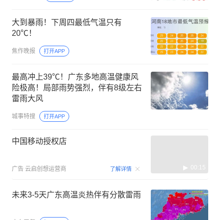
大到暴雨！下周四最低气温只有
20℃！
焦作晚报
打开APP
最高冲上39℃！广东多地高温健康风
险极高！局部雨势强烈，伴有8级左右
雷雨大风
城事特搜
打开APP
中国移动授权店
00:15
广告
云启创想运营商
了解详情
未来3-5天广东高温炎热伴有分散雷雨