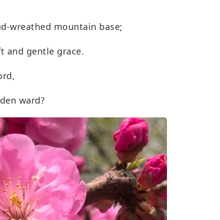
ud-wreathed mountain base;
t and gentle grace.
ord,
dden ward?