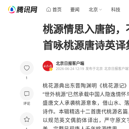
首页
要闻
北京
科技
桃源情思入唐韵，
首咏桃源唐诗英译
北京日报客户端
2026-06-24 12:19
发布于
北京
北京日报客户端
1
桃花源典出东晋陶渊明《桃花源记
“
世外桃源
”
已然承载中国人隐逸情怀
盛唐文人承袭桃源意象，借山水、
评论
诗作。本辑精选十二首唐代桃源名篇
以规范英文偶韵体译出，严守原文
美，完整呈现唐人千年桃源情思。