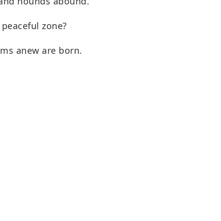
 and hounds abound.
 peaceful zone?
ooms anew are born.