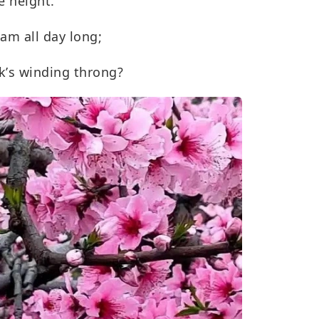
e height.
am all day long;
k
’
s winding throng?