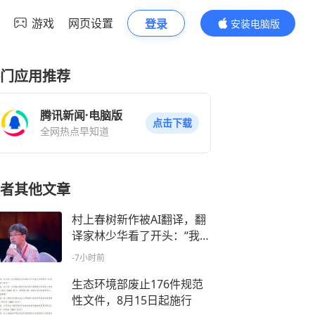
游戏
网页设置
登录
安装电脑版
内容更精彩
门应用推荐
腾讯新闻·电脑版
点击下载
全网热点早知道
者其他文章
村上春树新作被AI翻译，翻
译家林少华看了开头：“我看
不上”
-7小时前
生态环境部废止176件规范
性文件，8月15日起施行