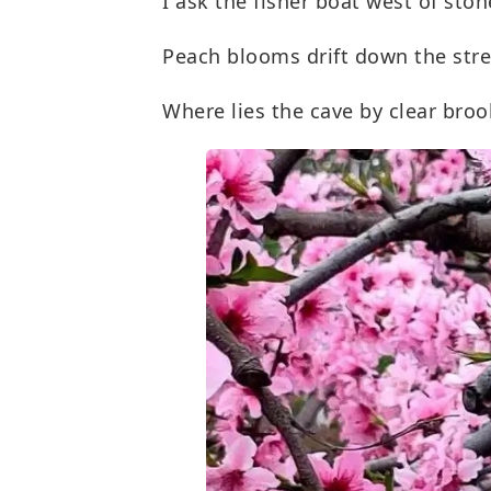
I ask the fisher boat west of ston
Peach blooms drift down the stre
Where lies the cave by clear broo