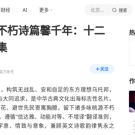
财经
AI
更多
北京日报客户端
搜索
不朽诗篇馨千年：十二
热
集
关注
官方账号
作
》，构筑无战乱、安和自足的东方理想乌托邦，
与大同追求，是中华古典文化出海标志性名片。
落花、避世先民寄寓胸臆，留下诸多咏桃源不朽
，遵循
“
信达雅、动能对等、不增译
”
翻译准则，
字意、情致与意象，兼顾英文诗歌韵律隽永之