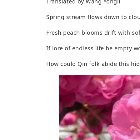
Translated by Wang Yongli
Spring stream flows down to clo
Fresh peach blooms drift with sof
If lore of endless life be empty w
How could Qin folk abide this hi