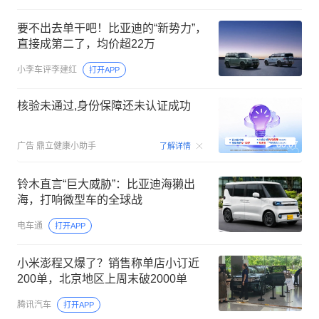
要不出去单干吧！比亚迪的“新势力”，
直接成第二了，均价超22万
小李车评李建红
打开APP
核验未通过,身份保障还未认证成功
00:07
广告
鼎立健康小助手
了解详情
铃木直言“巨大威胁”：比亚迪海獭出
海，打响微型车的全球战
电车通
打开APP
小米澎程又爆了？销售称单店小订近
200单，北京地区上周末破2000单
腾讯汽车
打开APP