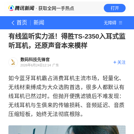
· 获取全网一手热点
打开
首页
新闻
无障碍
有线监听实力派！得胜TS-2350入耳式监
听耳机，还原声音本来模样
数码科技先锋官
关注
2026年6月24日12:14
广东
如今蓝牙耳机霸占消费耳机主流市场，轻量化、
无线材束缚成为大众选购首选，很多人都默认有
线耳机已然过时。但抛开便携滤镜后不难发现：
无线耳机与生俱来的传输损耗、音频延迟、音质
压缩短板，始终无法彻底根除。