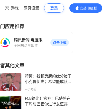
游戏
网页设置
登录
安装电脑版
内容更精彩
门应用推荐
腾讯新闻·电脑版
点击下载
全网热点早知道
者其他文章
特狮：我和贾府的缘分始于
小克鲁伊夫；希望能成队内
领袖之一
-7小时前
FCB德比！官方：巴萨将在
下周与巴塞尔进行友谊赛