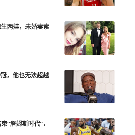
跑生两娃，未婚妻索
夺冠，他也无法超越
结束“詹姆斯时代”，