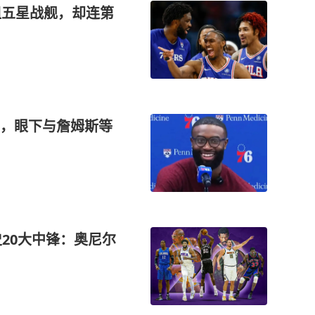
组五星战舰，却连第
，眼下与詹姆斯等
20大中锋：奥尼尔