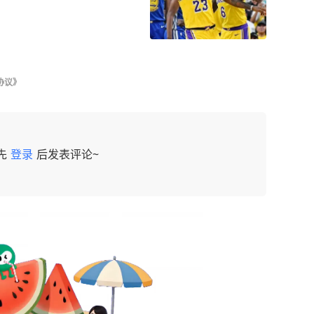
协议》
先
登录
后发表评论~