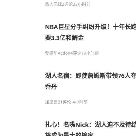
愚人侃球
2评论
22小时前
NBA巨星分手纠纷升级！十年长
要3.3亿和解金
爱德华Action
4评论
19小时前
湖人名宿：即使詹姆斯带领76人
乔丹
加里哥
21评论
-4小时前
扎心！名嘴Nick：湖人迫不及待
将成为最大的输家