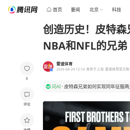
首页
要闻
北京
科技
创造历史！皮特森
NBA和NFL的兄弟
雷速体育
2026-06-24 12:14
发布于
上海
雷速体育官方账
0
问AI
·
皮特森兄弟如何实现同年征服两
评论