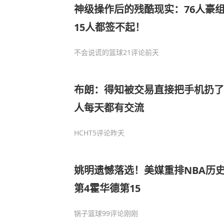
神级操作后的残酷现实：76人豪
15人都签不起！
不会说谎的篮球
21评论
前天
布朗：得知被交易直接把手机扔了
人每天都有交流
HCHT
5评论
昨天
姚明遗憾落选！美媒重排NBA历史
第4霍华德第15
锅子篮球
99评论
刚刚