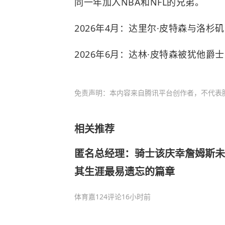
同一年加入
NBA
和NFL的兄弟。
2026年4月：达里尔·皮特森与洛杉
2026年6月：达林·皮特森被
犹他爵士
免责声明：本内容来自腾讯平台创作者，不代表
相关推荐
匿名总经理：骑士该庆幸詹姆斯未加
其生涯最易遗忘的篇章
体育嘉
124评论
16小时前