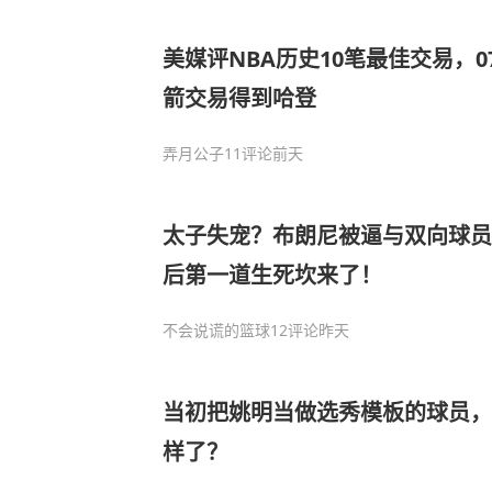
美媒评NBA历史10笔最佳交易，
箭交易得到哈登
弄月公子
11评论
前天
太子失宠？布朗尼被逼与双向球员
后第一道生死坎来了！
不会说谎的篮球
12评论
昨天
当初把姚明当做选秀模板的球员，
样了？