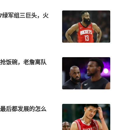
07绿军组三巨头，火
抢饭碗，老詹离队
最后都发展的怎么