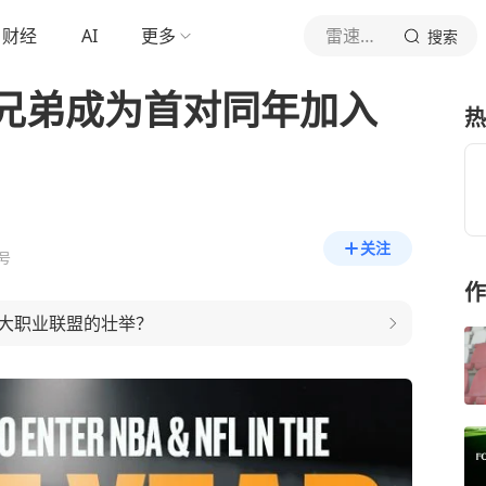
财经
AI
更多
雷速体育
搜索
兄弟成为首对同年加入
热
关注
号
作
大职业联盟的壮举？