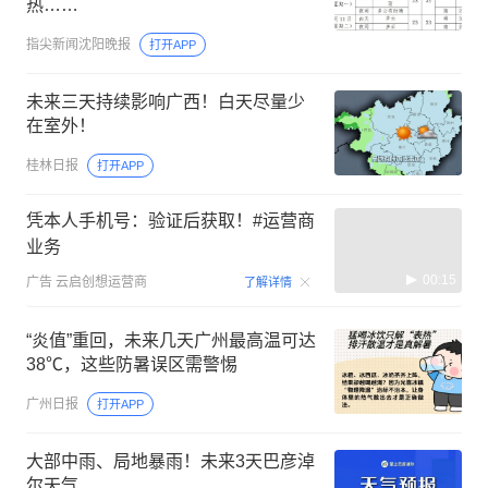
热……
指尖新闻沈阳晚报
打开APP
未来三天持续影响广西！白天尽量少
在室外！
桂林日报
打开APP
凭本人手机号：验证后获取！#运营商
业务
00:15
广告
云启创想运营商
了解详情
“炎值”重回，未来几天广州最高温可达
38℃，这些防暑误区需警惕
广州日报
打开APP
大部中雨、局地暴雨！未来3天巴彦淖
尔天气...