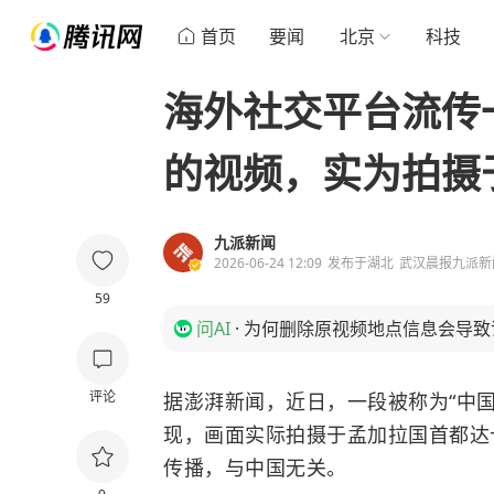
首页
要闻
北京
科技
海外社交平台流传
的视频，实为拍摄
九派新闻
2026-06-24 12:09
发布于
湖北
武汉晨报九派新
59
问AI
·
为何删除原视频地点信息会导致
评论
据澎湃新闻，近日，一段被称为“中
现，画面实际拍摄于孟加拉国首都达
传播，与中国无关。