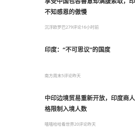
享受中国包容善意却满腹索取，印
不知感恩的傲慢
沉浮欧罗巴
279评论
16小时前
印度：“不可思议”的国度
南方周末
5评论
昨天
中印边境贸易重新开放，印度商人
格限制入境人数
嘻嘻哈哈看世界
20评论
昨天