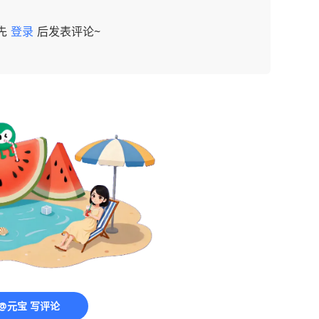
先
登录
后发表评论~
@元宝 写评论