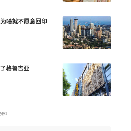
但为啥就不愿意回印
了格鲁吉亚
协议》