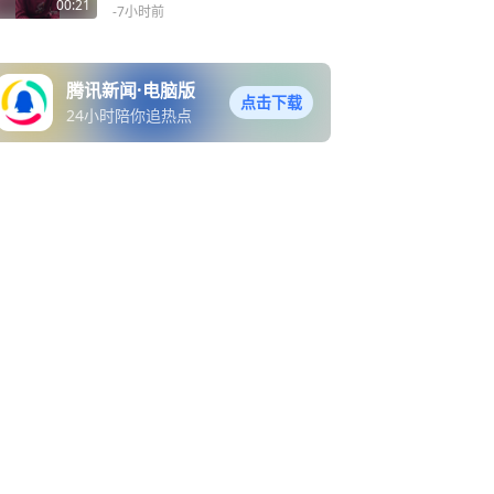
我全心投入了，天时地利人
00:21
-7小时前
和
腾讯新闻·电脑版
点击下载
24小时陪你追热点