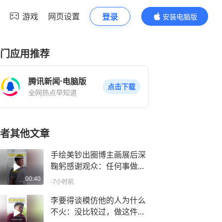
游戏
网页设置
登录
安装电脑版
内容更精彩
门应用推荐
腾讯新闻·电脑版
点击下载
全网热点早知道
者其他文章
手绘美钞出圈博主画展后深
鞠躬感谢观众：任何事做到
极致就是艺术
00:40
-7小时前
李要得谈模仿他的人为什么
不火：没比较过，做这件事