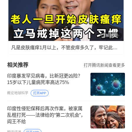
了解详情
凡是皮肤瘙痒1月以上，不管皮痒多久了，牢记此法，快！准！狠！
相关推荐
打开腾讯新闻查看更多
印度暴发罕见病毒，比新冠更凶险？
15岁以下儿童病死率高达75%
概论地球科学
打开APP
印度性侵犯保释后再次作案，被家属
乱棍打死——法律给的“第二次机会”，
阎王不给