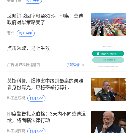
明话评道
打开APP
反倾销驳回率飙至81%，印媒：莫迪
政府对华策略变了
曹兴
打开APP
点击领取，马上生效！
00:09
广告
易泽科技运营商
了解详情
莫斯科餐厅爆炸案中级别最高的遇难
者身份曝光，已秘密举行葬礼
科工星辰视
打开APP
印度警告扎克伯格：3天内不向莫迪道
歉，将面临法律行动
科工视界观
打开APP