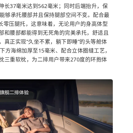
长37毫米达到562毫米；同时后端抬升，保
垫能够承托腰部并且保持腿部空间不变。配合最
超长零压腿托，这意味着，无论用户的身高体型
部和腰部都能得到无死角的完美承托，舒适且
，真正实现“久坐不累，躺下即睡”的头等舱体
垫下方海绵加厚至15毫米、配合立体圈缝工艺，
枕三重软枕，为二排用户带来270度的环抱体