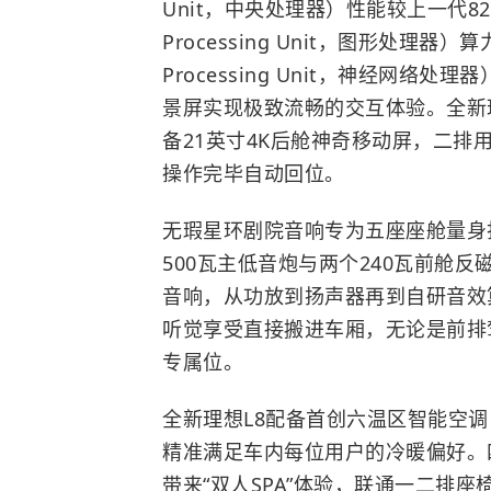
Unit，中央处理器）性能较上一代8295
Processing Unit，图形处理器）算力
Processing Unit，神经网络
景屏实现极致流畅的交互体验。全新理想L8
备21英寸4K后舱神奇移动屏，二
操作完毕自动回位。
无瑕星环剧院音响专为五座座舱量身打
500瓦主低音炮与两个240瓦前舱反磁
音响，从功放到扬声器再到自研音效
听觉享受直接搬进车厢，无论是前排
专属位。
全新理想L8配备首创六温区智能空
精准满足车内每位用户的冷暖偏好。
带来“双人SPA”体验，联通一二排