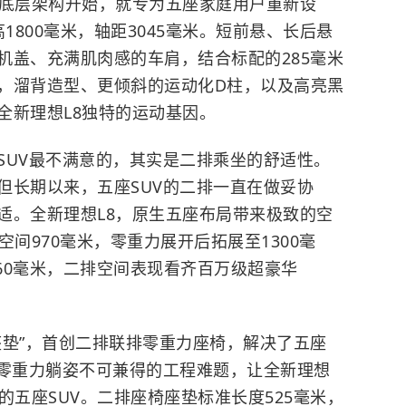
、底层架构开始，就专为五座家庭用户重新设
高1800毫米，轴距3045毫米。短前悬、长后悬
机盖、充满肌肉感的车肩，结合标配的285毫米
，溜背造型、更倾斜的运动化D柱，以及高亮黑
全新理想L8独特的运动基因。
SUV最不满意的，其实是二排乘坐的舒适性。
但长期以来，五座SUV的二排一直在做妥协
适。全新理想L8，原生五座布局带来极致的空
间970毫米，零重力展开后拓展至1300毫
360毫米，二排空间表现看齐百万级超豪华
座垫”，首创二排联排零重力座椅，解决了五座
度零重力躺姿不可兼得的工程难题，让全新理想
的五座SUV。二排座椅座垫标准长度525毫米，