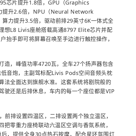
芯片提升1.8倍，GPU（Graphics
提升2.6倍，NPU（Neural Network
处理器）算力提升3.5倍，驱动前排29英寸6K一体式全
 Livis座舱搭载高通8797 Elite芯片并配
排用户抬手即可将屏幕召唤至手边进行触控操作，
造，峰值功率4720瓦，全车27个扬声器包含
低音炮，主副驾标配Livis Pods空间音频头枕
算法全面达到旗舰水准。这套系统将剧院般的
驾驶还是后排休息，车内的每一个座位都是VIP
调，前排设置四温区，二排设置两个独立温区，
四把零重力座椅联动六温区空调与香氛系统，
座椅后，提供全身30点热石按摩，配合星环氛围灯