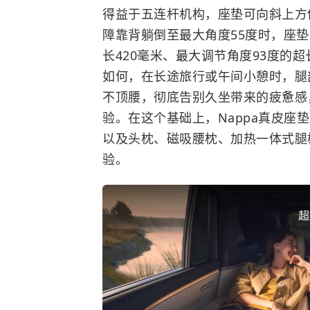
得益于五连杆机构，座垫可向斜上方伸
障靠背躺倒至最大角度55度时，座
长420毫米、最大调节角度93度的
如何，在长途旅行或午间小憩时，腿
不顶腰，彻底告别久坐带来的疲惫感
验。在这个基础上，Nappa真皮座
以及头枕、磁吸腰枕、加热一体式腿
验。