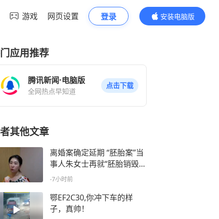
游戏
网页设置
登录
安装电脑版
内容更精彩
门应用推荐
腾讯新闻·电脑版
点击下载
全网热点早知道
者其他文章
离婚案确定延期 “胚胎案”当
事人朱女士再就“胚胎销毁”
一事回应
-7小时前
鄂EF2C30,你冲下车的样
子，真帅！