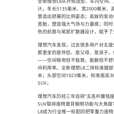
全新理想L8从外观造型、车内空间
计。车长5135毫米、宽2000毫米、
营造出舒展的比例姿态；高耸的发动
宽胎，塑造强大气场与力量感；同时
色的前唇与尾部扩散器设计，赋予了
理想汽车发现，过去很多用户对五座
那里坐的是伴侣、是父母、是孩子。
——空间够用但不极致，能躺但不舒
间利用率。全新理想L8二排标准腿部空
米；头部空间1023毫米，标准座高
SUV。
理想汽车历经三年自研“五连杆魔毯
SUV联排座椅靠背躺倒功能与大角
L8成为行业唯一标配四把零重力座椅