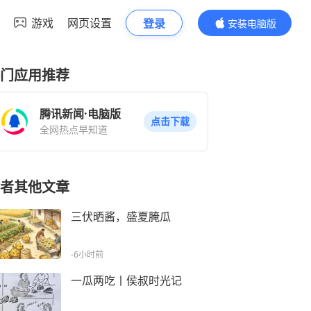
游戏
网页设置
登录
安装电脑版
内容更精彩
门应用推荐
腾讯新闻·电脑版
点击下载
全网热点早知道
者其他文章
三伏晒酱，盛夏腌瓜
-6小时前
一瓜两吃丨侯叔时光记