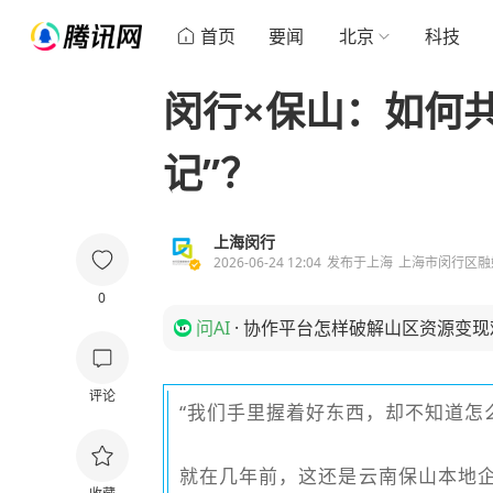
首页
要闻
北京
科技
闵行×保山：如何
记”？
上海闵行
2026-06-24 12:04
发布于
上海
上海市闵行区融
0
问AI
·
协作平台怎样破解山区资源变现
评论
“我们手里握着好东西，却不知道怎
就在几年前，这还是云南保山本地