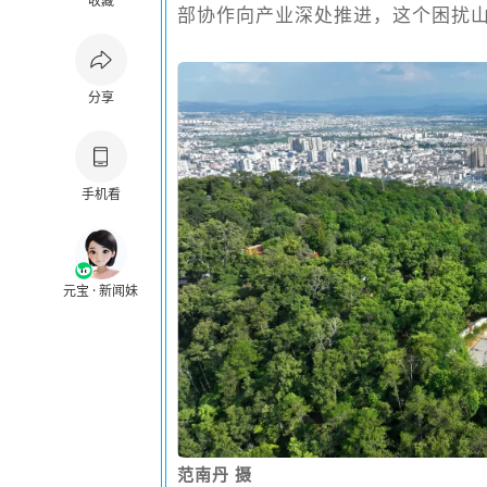
收藏
部协作向产业深处推进，这个困扰
分享
手机看
元宝 · 新闻妹
范南丹 摄