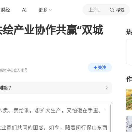
财经
AI
更多
上海闵行
搜索
共绘产业协作共赢“双城
热
关注
媒体中心官方账号
作
难题？
么卖、卖给谁，想扩大生产，又怕砸在手里。”
企业家们共同的困惑。如今，随着闵行保山东西