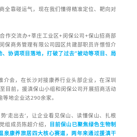
招商全靠碰运气，现在我们懂得精准定位、靶向对
合作交流办+莘庄工业区+闵保公司+保山招商部
、闵保商务管理有限公司园区共建部职员许憬恒介
动、协调项目落地，打破了过去“被动等项目、局
推介会，在长沙对接康养行业头部企业，在深圳
截至目前，援滇保山小组和闵保公司开展招商活动
渝等地企业达290余家。
势‘走出去
’
，让企业看见保山、读懂保山、扎根
局党组成员陈超介绍，
目前保山已聚焦绿色生物制
温泉康养旅居四大核心赛道，两年来通过援滇干