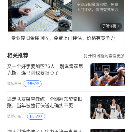
了解详情
专业废旧金属回收，免费上门评估，价格有竞争力
相关推荐
打开腾讯新闻查看更多
又一个好手要加盟76人！别说雷霆尼
克斯，连马刺也要担心了
体坛黑马
打开APP
逼走队友架空教练！全网翻东契奇旧
账，当年被独行侠送走确实不冤
篮球小布丁
打开APP
湖人引援失败了！实力不济一直要大