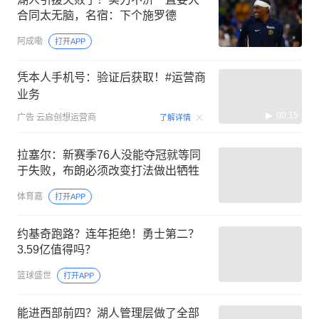
合同太无脑，名宿：下个施罗德
阿成嘞
打开APP
凭本人手机号：验证后获取！#运营商
业务
00:15
广告
云启创想运营商
了解详情
拉塞尔：新赛季76人没能夺冠就等同
于失败，布朗必须改变打法做出牺牲
体育嘉
打开APP
约基奇跑路？连年拒绝！勇士第二？
3.59亿值得吗？
篮球盛世
打开APP
能进西部前四？湖人管理层做了全部