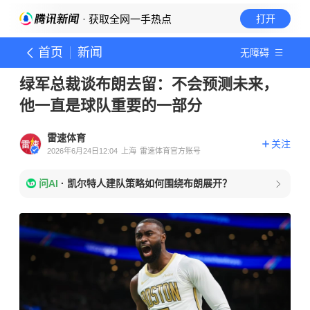
· 获取全网一手热点
打开
首页
新闻
无障碍
绿军总裁谈布朗去留：不会预测未来，
他一直是球队重要的一部分
雷速体育
关注
2026年6月24日12:04
上海
雷速体育官方账号
问AI
·
凯尔特人建队策略如何围绕布朗展开？