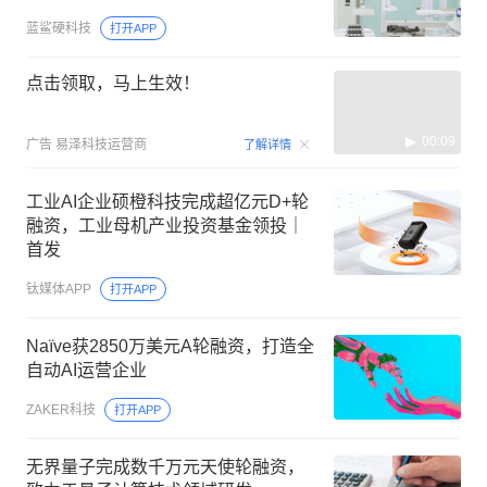
蓝鲨硬科技
打开APP
点击领取，马上生效！
00:09
广告
易泽科技运营商
了解详情
工业AI企业硕橙科技完成超亿元D+轮
融资，工业母机产业投资基金领投｜
首发
钛媒体APP
打开APP
Naïve获2850万美元A轮融资，打造全
自动AI运营企业
ZAKER科技
打开APP
无界量子完成数千万元天使轮融资，