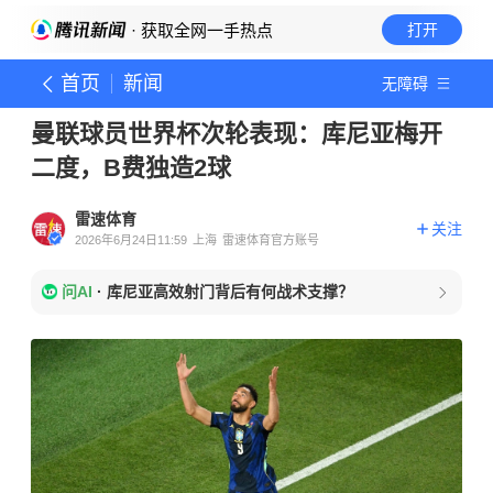
· 获取全网一手热点
打开
首页
新闻
无障碍
曼联球员世界杯次轮表现：库尼亚梅开
二度，B费独造2球
雷速体育
关注
2026年6月24日11:59
上海
雷速体育官方账号
问AI
·
库尼亚高效射门背后有何战术支撑？