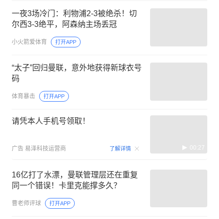
一夜3场冷门：利物浦2-3被绝杀！切
尔西3-3绝平，阿森纳主场丢冠
小火箭爱体育
打开APP
“太子”回归曼联，意外地获得新球衣号
码
体育暴击
打开APP
请凭本人手机号领取！
00:27
广告
易泽科技运营商
了解详情
16亿打了水漂，曼联管理层还在重复
同一个错误！卡里克能撑多久？
曹老师评球
打开APP