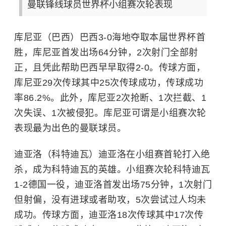
曼联锋线球员世界杯小组赛次轮表现
库尼亚（巴西）巴西3-0海地夺取本届世界杯首
胜，库尼亚首发出场64分钟，2次射门全部射
正，且凭此帮助巴西早早取得2-0。传球方面，
库尼亚29次传球其中25次传球成功，传球成功
率86.2%。此外，库尼亚2次抢断、1次拦截、1
次失误、1次被侵犯。库尼亚可谓是小组赛次轮
表现最为出色的曼联球员。
迪亚洛（科特迪瓦）迪亚洛在小组赛首轮打入绝
杀，成为科特迪瓦的英雄。小组赛次轮科特迪瓦
1-2德国一役，迪亚洛首发出场75分钟，1次射门
但射偏，没有进球或者助攻，5次尝试过人均未
成功。传球方面，迪亚洛18次传球其中17次传