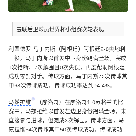
曼联后卫球员世界杯小组赛次轮表现
利桑德罗·马丁内斯（阿根廷）阿根廷2-0奥地利
一役，马丁内斯以首发中卫身份踢满全场，完成
1次抢断、7次解围且0次失误，再度帮助阿根廷
成功零封对手。传球方面，马丁内斯72次传球其
中68次传球成功，传球成功率达到94.4%。
马兹拉维
（摩洛哥）在摩洛哥1-0苏格兰的比
赛中，马兹拉维以首发左边卫身份踢满全场，未
直接参与进球，但完成3次解围。传球方面，马
兹拉维54次传球其中50次传球成功，传球成功