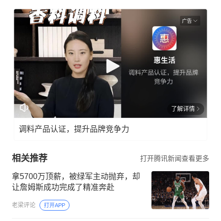
广告
了解详情
调料产品认证，提升品牌竞争力
相关推荐
打开腾讯新闻查看更多
拿5700万顶薪，被绿军主动抛弃，却
让詹姆斯成功完成了精准奔赴
老梁评论
打开APP