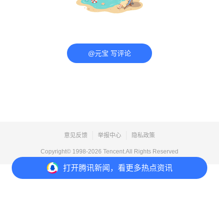
@元宝 写评论
意见反馈
举报中心
隐私政策
Copyright© 1998-
2026
Tencent.All Rights Reserved
打开
腾讯新闻，看更多热点资讯