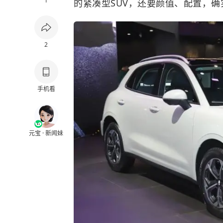
1
的紧凑型SUV，还要颜值、配置，
2
手机看
元宝 · 新闻妹