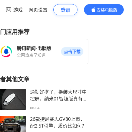
游戏
网页设置
登录
安装电脑版
内容更精彩
门应用推荐
腾讯新闻·电脑版
点击下载
全网热点早知道
者其他文章
通勤好搭子，换装大尺寸中
控屏，纳米01智趣版真有趣
味性？
08-04
26款捷尼赛思GV80上市，
配2.5T引擎，质价比如何？