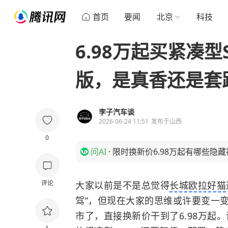
首页
要闻
北京
科技
6.98万起买紧凑
版，是真香还是套
李子汽车谈
2026-06-24 11:51
发布于
山西
0
问AI
·
限时换新价6.98万起有哪些隐
评论
大家以前是不是总觉得
长城欧拉好猫
驾”，但现在大家的思维或许要变一
市了，直接换新价干到了6.98万起