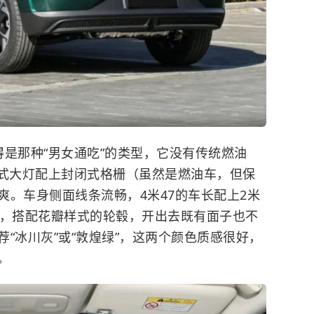
是那种“男女通吃”的类型，它没有传统燃油
滴式大灯配上封闭式格栅（虽然是燃油车，但保
爽。车身侧面线条流畅，4米47的车长配上2米
气，搭配花瓣样式的轮毂，开出去既有面子也不
“冰川灰”或“敦煌绿”，这两个颜色质感很好，
。