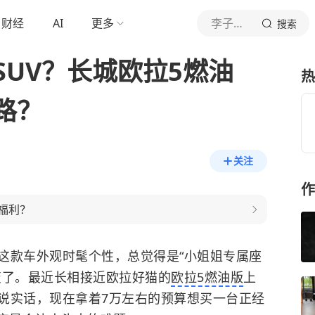
财经
AI
更多
李子汽车谈
搜索
型SUV？长城欧拉5燃油
热
路？
关注
作
藏福利？
这款车外观时髦个性，总觉得是“小姐姐专属座
变了。最近长相接近欧拉好猫的
欧拉5燃油版
上
。说实话，现在拿着7万左右的预算想买一台正经