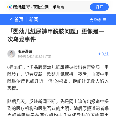
· 获取全网一手热点
打开
首页
新闻
无障碍
「婴幼儿纸尿裤甲酰胺问题」更像是一
次乌龙事件
雨辰漫识
关注
2026年6月24日11:31
广东
6月18日，“
多品牌婴幼儿纸尿裤被检出有毒物质「甲
酰胺」，
记者穿戴一款婴儿纸尿裤一夜后，血液中甲
酰胺浓度也飙升近一倍”的报道，瞬间让无数人陷入
恐慌。
随后几天，反转
新闻
不断，先是网上流传出报道中提
到的医疗机构和医生否认的声明，随后原报道记者曝
光相关医生是在医疗机构十几名领导胁迫下签署声