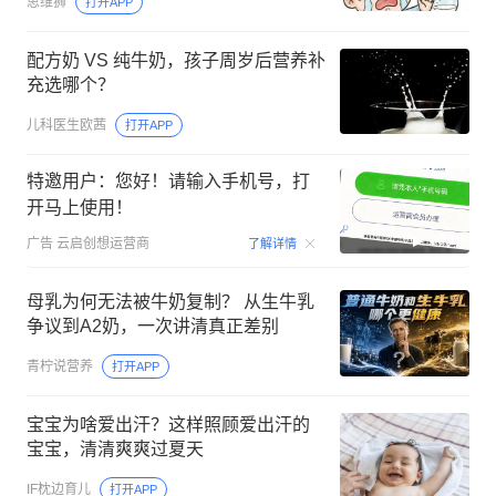
思维狮
打开APP
配方奶 VS 纯牛奶，孩子周岁后营养补
充选哪个？
儿科医生欧茜
打开APP
特邀用户：您好！请输入手机号，打
开马上使用！
00:15
广告
云启创想运营商
了解详情
母乳为何无法被牛奶复制？ 从生牛乳
争议到A2奶，一次讲清真正差别
青柠说营养
打开APP
宝宝为啥爱出汗？这样照顾爱出汗的
宝宝，清清爽爽过夏天
IF枕边育儿
打开APP