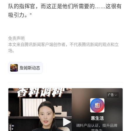
队的指挥官，而这正是他们所需要的……这很有
吸引力。”
免责声明
本文来自腾讯新闻客户端创作者，不代表腾讯新闻的观点和立
场。
詹姆斯动态
广告