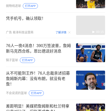
抛物线进球
打开APP
凭手机号，确认领取！
00:15
广告
易泽科技运营商
了解详情
76人一夜4消息！390万签波普，詹姆
斯马克西合练，恩比德送好消息
锅子篮球
打开APP
从不可能到王炸！76人总裁亲述招募
詹姆斯内幕：没有布朗，就没有老
詹！
不会说谎的篮球
打开APP
差距明显！美媒把詹姆斯和杜兰特拿