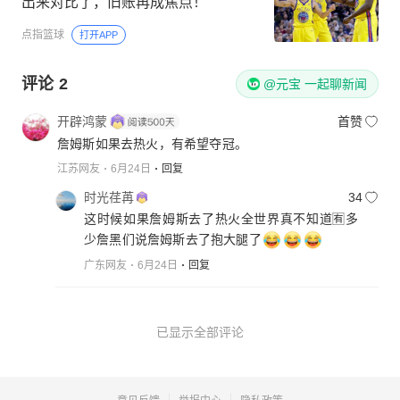
出来对比了，旧账再成焦点！
点指篮球
打开APP
评论
2
@元宝 一起聊新闻
开辟鸿蒙
首赞
詹姆斯如果去热火，有希望夺冠。
江苏网友
6月24日
回复
时光荏苒
34
这时候如果詹姆斯去了热火全世界真不知道🈶多
少詹黑们说詹姆斯去了抱大腿了
广东网友
6月24日
回复
已显示全部评论