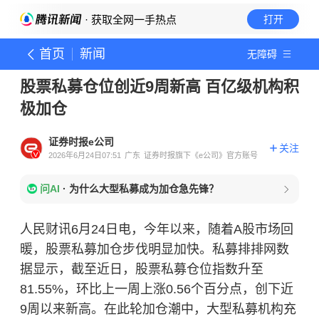
· 获取全网一手热点
打开
首页
新闻
无障碍
股票私募仓位创近9周新高 百亿级机构积
极加仓
证券时报e公司
关注
2026年6月24日07:51
广东
证券时报旗下《e公司》官方账号
问AI
·
为什么大型私募成为加仓急先锋？
人民财讯6月24日电，今年以来，随着A股市场回
暖，股票私募加仓步伐明显加快。私募排排网数
据显示，截至近日，股票私募仓位指数升至
81.55%，环比上一周上涨0.56个百分点，创下近
9周以来新高。在此轮加仓潮中，大型私募机构充