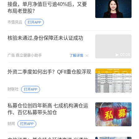
接盘，单月净值巨亏逾40%后，又要
布局老登股？
市值风云
打开APP
核验未通过,身份保障还未认证成功
00:08
广告
鼎立健康小助手
了解详情
外资二季度如何出手？QFII重仓股浮现
财联社
打开APP
私募仓位创四年新高 七成机构满仓运
作、百亿私募带头加仓
财闻
打开APP