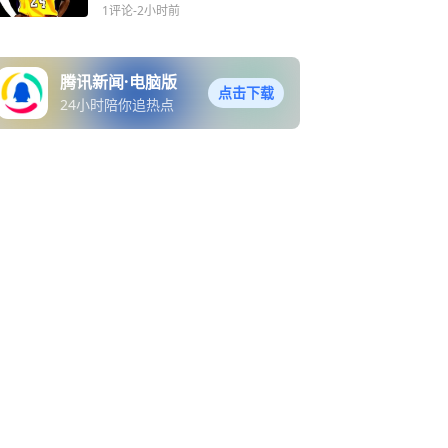
库里均未上榜
1评论
-2小时前
腾讯新闻·电脑版
点击下载
24小时陪你追热点