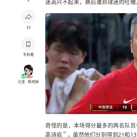
9
迷高兴不起来，赛后遭到球迷的吐槽
33
手机看
元宝 · 新闻妹
奇怪的是，本场得分最多的两名队员
高诗岩
，虽然他们分别得到21和1