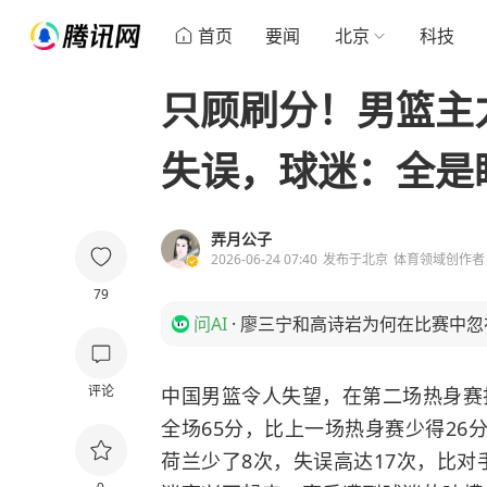
首页
要闻
北京
科技
只顾刷分！男篮主力
失误，球迷：全是
弄月公子
2026-06-24 07:40
发布于
北京
体育领域创作者
79
问AI
·
廖三宁和高诗岩为何在比赛中忽
评论
中国男篮令人失望，在第二场热身赛
全场65分，比上一场热身赛少得26
荷兰少了8次，失误高达17次，比