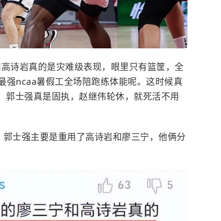
和高诗岩真的是灾难级表现，眼里只有篮筐，全
和最强ncaa暑假工全场陪跑练体能呢。这时候真
，
郭士强
真是固执，赵继伟轮休，就死活不用
，郭士强主要是重用了高诗岩和廖三宁，他俩分