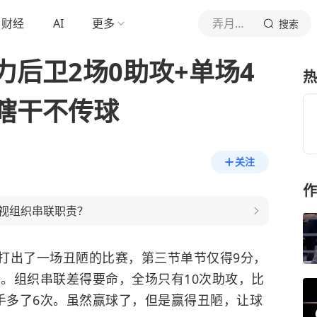
财经
AI
更多
弄月公子
搜索
后卫2场0助攻+单场4
热
瞎干不传球
关注
作
视组织串联职责？
打出了一场丑陋的比赛，第三节单节仅得9分，
分。组织串联差得要命，全场只有10次助攻，比
对手多了6次。虽然赢球了，但是赢得丑陋，让球