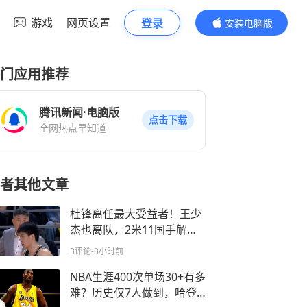
游戏
网页设置
登录
安装电脑版
内容更精彩
门应用推荐
腾讯新闻·电脑版
点击下载
全网热点早知道
者其他文章
杜锋离任最大受益者！王少
杰也离队，2米11国手解锁
广东内线核心
3评论
-3小时前
NBA生涯400次单场30+有多
难？历史仅7人做到，哈登