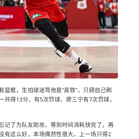
有篮框，生怕球迷骂他是“高铁”，只顾自己刷
一共得13分，有5次罚球，廖三宁有7次罚球，
忘记了为队友助攻，等到时间消耗快完了，再
没有这么好，本场偶然性很大。上一场只得2